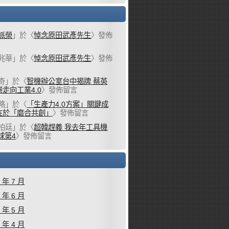
派榮
」於〈
悼念原田武彥先生
〉發佈
兆華
」於〈
悼念原田武彥先生
〉發佈
奇
」於〈
智機辦公室台中揭牌 蔡英
走向工業4.0
〉發佈留言
略
」於〈
「生產力4.0方案」關鍵成
在於「磨合共創」
〉發佈留言
柏廷
」於〈
超韓趕義 我去年工具機
球第4
〉發佈留言
6 年 7 月
6 年 6 月
6 年 5 月
6 年 4 月