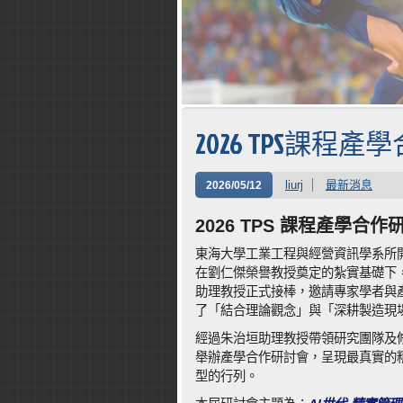
2026 TPS課程
liurj
最新消息
2026/05/12
2026 TPS 課程產學合
東海大學工業工程與經營資訊學系所
在劉仁傑榮譽教授奠定的紮實基礎下
助理教授正式接棒，邀請專家學者與產
了「結合理論觀念」與「深耕製造現
經過朱治垣助理教授帶領研究團隊及
舉辦產學合作研討會，呈現最真實的
型的行列。