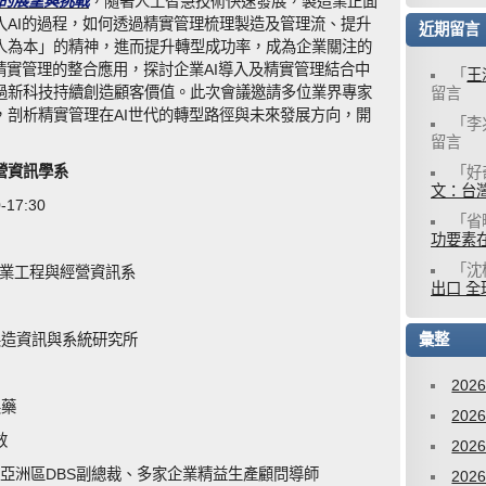
理的展望與挑戰
，隨著人工智慧技術快速發展，製造業正面
入AI的過程，如何透過精實管理梳理製造及管理流、提升
近期留言
人為本」的精神，進而提升轉型成功率，成為企業關注的
精實管理的整合應用，探討企業AI導入及精實管理結合中
「
王
過新科技持續創造顧客價值。此次會議邀請多位業界專家
留言
，剖析精實管理在AI世代的轉型路徑與未來發展方向，開
「
李
留言
營資訊學系
「
好
文：台灣
17:30
「
省
功要素
「
沈
工業工程與經營資訊系
出口 全
製造資訊與系統研究所
彙整
202
製藥
202
效
202
r公司亞洲區DBS副總裁、多家企業精益生產顧問導師
202