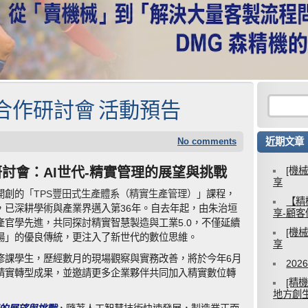
產學合作研討會 活動預告
No comments
近期文章
作研討會：AI世代-精實管理的展望與挑戰
[機
享
開創的
「TPS豐田式生產體系（精實生產管理）」
課程，
【精
，已深耕學術與產業界邁入第36年。自去年起，由朱治垣
享-顧
官學先進，共同探討精實智慧製造與工業5.0，不僅延續
[機
場」的優良傳統，更注入了新世代的數位思維。
享
修課學生，歷經數月的現場觀察與實務改善，將於今年6月
20
精實轉型成果，並邀請更多企業夥伴共同加入精實數位轉
[精
地方創