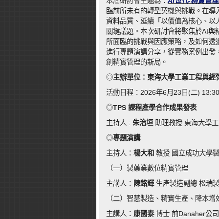
本屆研討會主題為：
AI世代-精實管
臨前所未有的轉型契機與挑戰。在導
資料品質、延續「以價值為核心、以
關鍵議題。本次研討會將聚焦於AI與
所面臨的挑戰與因應策略，及如何透
進行專題演講分享，從實務案例出發
創精實管理的新局。
◎
主辦單位：東海大學工業工程與經
活動日程：2026年6月23日(二) 13:30-
◎
TPS 課程產學合作成果發表
主持人 :
朱治垣
助理教授 東海大學
◎
專題演講
主持人：
楊大和
教授 國立成功大學
（一）製藥業數位精實管理
主講人：
陳銘輝
生產製造副總 松瑞
（二）智慧製造、精實生產、降本增
主講人：
康國泰
博士 前Danahe