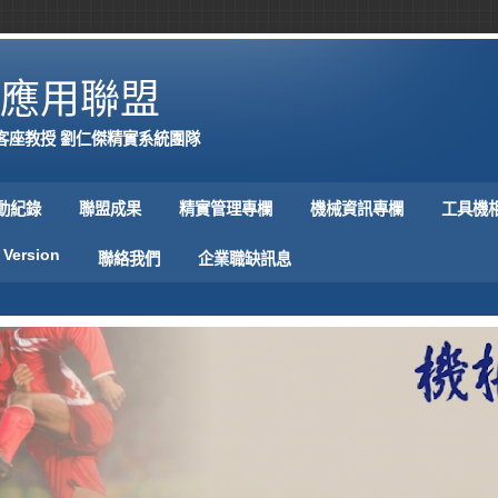
應用聯盟
客座教授 劉仁傑精實系統團隊
動紀錄
聯盟成果
精實管理專欄
機械資訊專欄
工具機
 Version
聯絡我們
企業職缺訊息