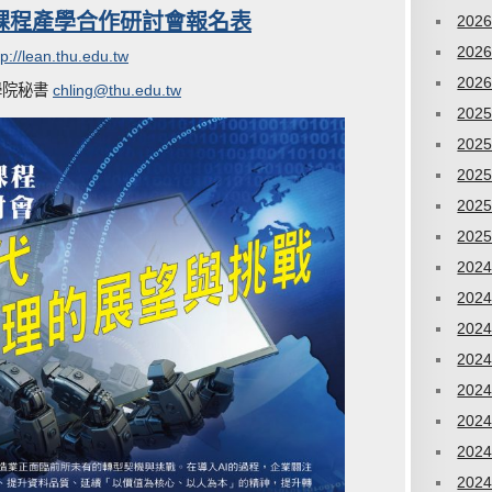
PS 課程產學合作研討會報名表
202
202
tp://lean.thu.edu.tw
202
工學院秘書
chling@thu.edu.tw
202
202
202
202
202
202
202
202
202
202
202
202
202