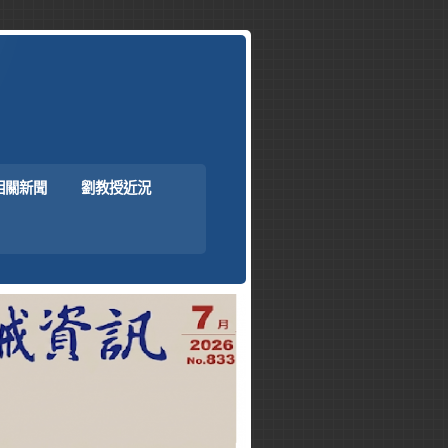
相關新聞
劉教授近況