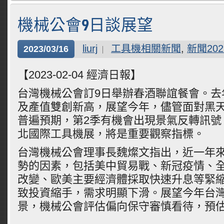
機械公會9日談展望
liurj
工具機相關新聞
,
新聞202
2023/03/16
【2023-02-04 經濟日報】
台灣機械公會訂9日舉辦春酒聯誼餐會。去
及產值雙創新高，展望今年，儘管面對黑
普遍預期，第2季有機會出現景氣反轉訊號
北國際工具機展，將是重要觀察指標。
台灣機械公會理事長魏燦文指出，近一年
勢的因素，包括美中貿易戰、新冠疫情、
改變、歐美主要經濟體採取快速升息等緊
致投資縮手，需求明顯下滑。展望今年台
景，機械公會評估偏向保守審慎看待，預