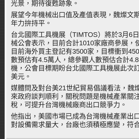
光景，期待復甦跡象。
展望今年機械出口值及產值表現，魏燦文
年力拚持平。
台北國際工具機展（TIMTOS）將於3月6
械公會表示，目前合計1010家廠商參展，使
目前海外買主登記有3500家，目標衝到45
數預估有4.5萬人，總參觀人數預估合計4.
機，公會目標期盼台北國際工具機展此次訂
美元。
媒體問及對台美21世紀貿易倡議看法，魏
來政府談判順利，關稅問題是機械產業關
稅，可提升台灣機械廠商出口競爭力。
他指出，美國市場已成為台灣機械產業出
對設備需求量大，台廠也須積極應變，符