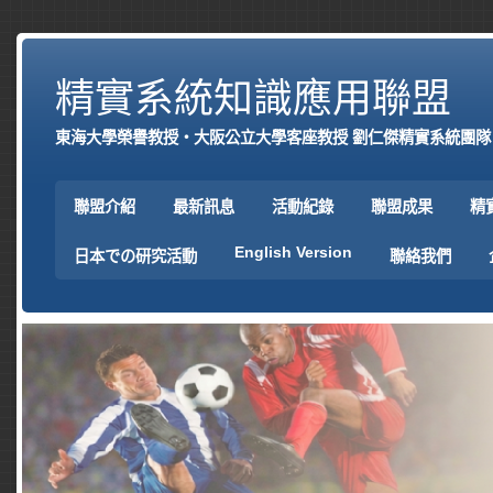
精實系統知識應用聯盟
東海大學榮譽教授‧大阪公立大學客座教授 劉仁傑精實系統團隊
聯盟介紹
最新訊息
活動紀錄
聯盟成果
精
English Version
日本での研究活動
聯絡我們