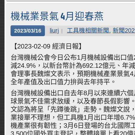
機械業景氣 4月迎春燕
liurj
工具機相關新聞
,
新聞202
2023/03/16
【2023-02-09 經濟日報】
台灣機械公會今日公布1月機械設備出口值2
減24.9%，以新台幣計為692.12億元、年減
會理事長魏燦文表示，預期機械產業景氣4
全年產值及出口值力拚與去年持平。
台灣機械設備出口自去年8月以來連續六個
球景氣不佳需求放緩，以及春節長假影響
文認為將呈「先蹲後跳」走勢。魏燦文說
業接單不理想，但工具機1月出口年增6.7
機產業很有韌性；3月6日登場的台北國際
3,500位國外買主登記，整體接單上看20