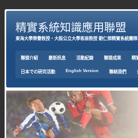
精實系統知識應用聯盟
東海大學榮譽教授‧大阪公立大學客座教授 劉仁傑精實系統團隊
聯盟介紹
最新訊息
活動紀錄
聯盟成果
精
English Version
日本での研究活動
聯絡我們