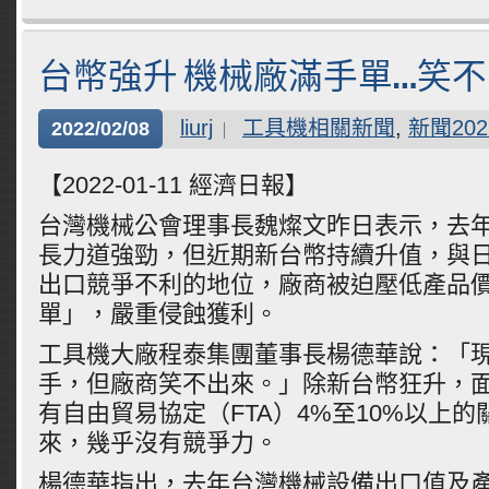
台幣強升 機械廠滿手單…笑
liurj
工具機相關新聞
,
新聞202
2022/02/08
【2022-01-11 經濟日報】
台灣機械公會理事長魏燦文昨日表示，去
長力道強勁，但近期新台幣持續升值，與
出口競爭不利的地位，廠商被迫壓低產品
單」，嚴重侵蝕獲利。
工具機大廠程泰集團董事長楊德華說：「
手，但廠商笑不出來。」除新台幣狂升，
有自由貿易協定（FTA）4%至10%以上
來，幾乎沒有競爭力。
楊德華指出，去年台灣機械設備出口值及