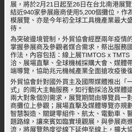
展，將於2月21日起至26日在台北南港展
結近940家參展廠商使用5,200個攤位，
模展覽、亦是今年初全球工具機產業最大
待。
為突破邊境管制，外貿協會經歷兩年疫情
掌握參展商及參觀者媒合需求，祭出服務
作法，內容包括：線上展TIMTOS x TMTS 
洽、展場直擊、全球機械採購大會、媒體
端導覽，協助兆元機械產業全面搶攻疫後
外貿協會針對國外買主及國際媒體推出「
式」的兩大主軸服務，如行動採洽及媒體
兩大對象個別需求，展覽期間由導覽員一
商攤位上參觀；展場直擊及媒體導覽亦規
智慧製造、關鍵零組件、航太、電動車、
題路線，讓來賓如臨實境觀展，與參展商
流，將展覽熱度從線下延伸至線上，擴大