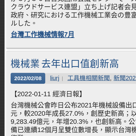
クラウドサービス連盟」立ち上げ記者会
政府、研究における工作機械工業会の豊
ルした。
台灣工作機械情報7月
機械業 去年出口值創新高
liurj
工具機相關新聞
,
新聞202
2022/02/08
【2022-01-11 經濟日報】
台灣機械公會昨日公布2021年機械設備出口值
元，較2020年成長27.0%，創歷史新高
9,283.49億元，年增20.3%，也創新高
備已連續12個月呈雙位數增長，顯示台灣