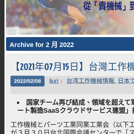
Archive for 2 月 2022
【2021年07月15日】台灣工
liurj
台湾工作機械情報
,
日本
2022/02/08
国家チーム再び結成、領域を超えて
ート製造SaaSクラウドサービス連盟
工作機械とパーツ工業同業工業会（以下
が３月３０日台北国際会議センターで「ス