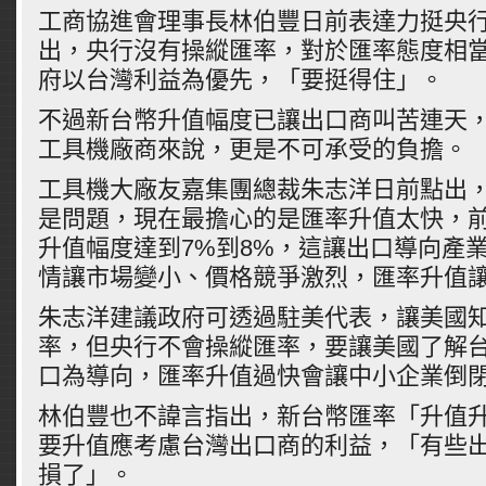
工商協進會理事長林伯豐日前表達力挺央
出，央行沒有操縱匯率，對於匯率態度相
府以台灣利益為優先，「要挺得住」。
不過新台幣升值幅度已讓出口商叫苦連天
工具機廠商來說，更是不可承受的負擔。
工具機大廠友嘉集團總裁朱志洋日前點出
是問題，現在最擔心的是匯率升值太快，
升值幅度達到7%到8%，這讓出口導向產
情讓市場變小、價格競爭激烈，匯率升值
朱志洋建議政府可透過駐美代表，讓美國
率，但央行不會操縱匯率，要讓美國了解
口為導向，匯率升值過快會讓中小企業倒
林伯豐也不諱言指出，新台幣匯率「升值
要升值應考慮台灣出口商的利益，「有些
損了」。