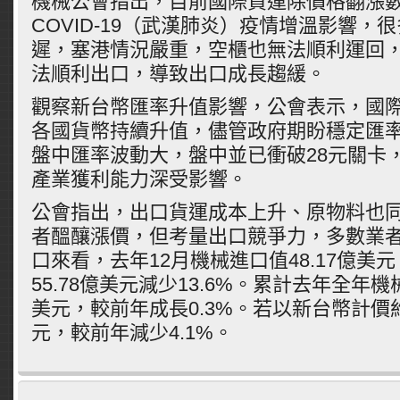
機械公會指出，目前國際貨運除價格翻漲
COVID-19（武漢肺炎）疫情增溫影響，
遲，塞港情況嚴重，空櫃也無法順利運回
法順利出口，導致出口成長趨緩。
觀察新台幣匯率升值影響，公會表示，國
各國貨幣持續升值，儘管政府期盼穩定匯
盤中匯率波動大，盤中並已衝破28元關卡
產業獲利能力深受影響。
公會指出，出口貨運成本上升、原物料也
者醞釀漲價，但考量出口競爭力，多數業者
口來看，去年12月機械進口值48.17億美
55.78億美元減少13.6%。累計去年全年機械
美元，較前年成長0.3%。若以新台幣計價約1
元，較前年減少4.1%。