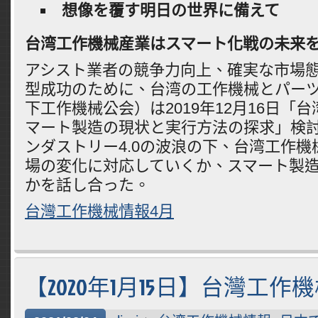
想像を覆す明日の世界に備えて
台湾工作機械産業はスマート化戦の未来
アシスト業者の競争力向上、確実な市場
型成功のために、台湾の工作機械とパー
下工作機械公会）は2019年12月16日「
マート製造の現状と実行方法の探求」検
ンダストリー4.0の波浪の下、台湾工作
場の変化に対応していくか、スマート製
かを話し合った。
台灣工作機械情報4月
【2020年1月15日】台灣工作