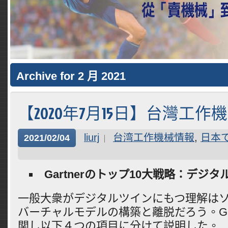
Archive for 2 月 2021
【2020年7月15日】台灣工作
liurj
台湾工作機械情報
,
日本
2021/02/04
Gartnerのトップ10大戦略：デジタ
一般大衆がデジタルツインにもつ理解は
バーチャルモデルの構築と離脱だろう。Gar
関し以下４つの項目に分けて説明した。