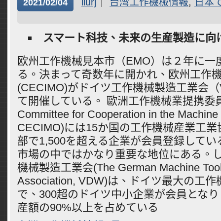
liurj
台湾工作機械情報
,
日本
2021/02/04
スマート科技、未来の生産製造に向
欧州工作機械見本市（EMO）は２年に一
る。決まって奇数年に開かれ、欧州工作
(CECIMO)がドイツ工作機械製造工業会
て開催している。 歐洲工作機械業提携委員会 (
Committee for Cooperation in the Machine T
CECIMO)には15か国の工作機械産業工
部で1,500を超える企業が会員登録して
市場の中ではかなり重要な地位にある。
機械製造工業会(The German Machine Tool B
Association, VDW)は、ドイツ最大の
で、300超のドイツ中小企業が会員とな
産額の90%以上を占めている