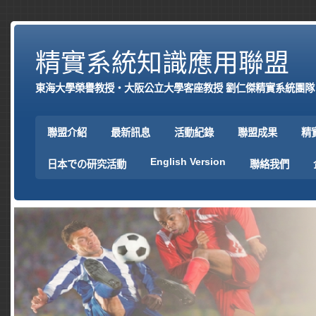
精實系統知識應用聯盟
東海大學榮譽教授‧大阪公立大學客座教授 劉仁傑精實系統團隊
聯盟介紹
最新訊息
活動紀錄
聯盟成果
精
English Version
日本での研究活動
聯絡我們