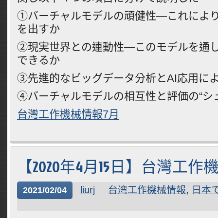
①バーチャルモデルの頑健性―これによ
を出すか
②現実世界との連動性―このモデルを通
できるか
③先進的なビッグデータ分析とAI応用に
④バーチャルモデルの相互性と評価の“シ
台灣工作機械情報7月
【2020年4月15日】台灣工作
liurj
台湾工作機械情報
,
日本
2021/02/04