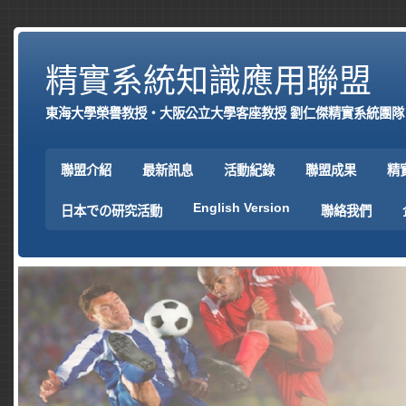
精實系統知識應用聯盟
東海大學榮譽教授‧大阪公立大學客座教授 劉仁傑精實系統團隊
聯盟介紹
最新訊息
活動紀錄
聯盟成果
精
English Version
日本での研究活動
聯絡我們