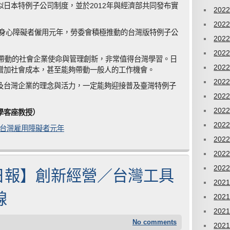
日本特例子公司制度，並於2012年與經濟部共同發布實
202
202
司身心障礙者僱用元年，勞委會積極推動的台灣版特例子公
202
202
所帶動的社會企業使命與管理創新，非常值得台灣學習。日
202
增加社會成本，甚至能夠帶動一般人的工作機會。
202
及台灣企業的理念與活力，一定能夠迎接普及臺灣特例子
202
202
學客座教授）
202
日報】台灣雇用障礙者元年
202
202
202
5 經濟日報】創新經營／台灣工具
202
線
202
202
No comments
202