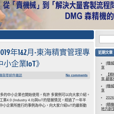
2019年1&2月-東海精實管理專
近期文章
小企業IoT》
[機
享
【精
機與零組件雜誌
No comments
享-顧
[機
享
愈多的中小企業也開始使用，有許 多實例可以向大家介紹。
20
.0 (Industry 4.0)與IoT的發展情況，經過了一年半
[精
中小企業所進行的事例為中心，向大家介紹IoT的最新動
地方創