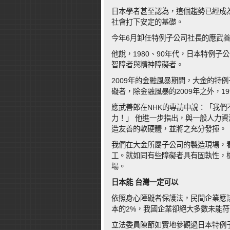
日本學者甚至認為，這個趨勢已經成
社會打下安定的基礎。
今年6月卸任特例子公司社長的應武善
他說，1980、90年代，日本特例子
智障者與精神障礙者。
2009年的金融風暴期間，大金的特例
礙者，除金融風暴的2009年之外，1
應武善郎在NHK的專訪中說：「我
力！」 他進一步指出，與一般人力
造友善的軟硬體，並將之充分發揮。
我們在大金所屬子公司的製造現場，
工。就如同有些障礙者具有固執性，
場。
日本能
台灣一定可以
依照身心障礙者保護法，民間企業應
本的2%，我國企業卻絕大多數未能
立法委員陳節如實地參觀過日本特例子