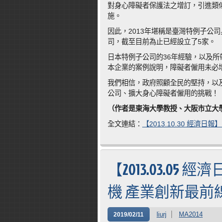
對身心障礙者保護法之增訂，引進類似
施。
因此，2013年堪稱是臺灣特例子公
司，截至目前為止已經設立了5家。
日本特例子公司的36年經驗，以及
本企業的案例說明，障礙者僱用未必
我們相信，政府照顧全民的堅持，以
公司、擴大身心障礙者僱用的挑戰！
（作者是東海大學教授、大阪市立大
全文連結：
【2013.10.30 經濟
【2013.03.0
機 產業創新最前
liurj
MA2014
2019/02/11