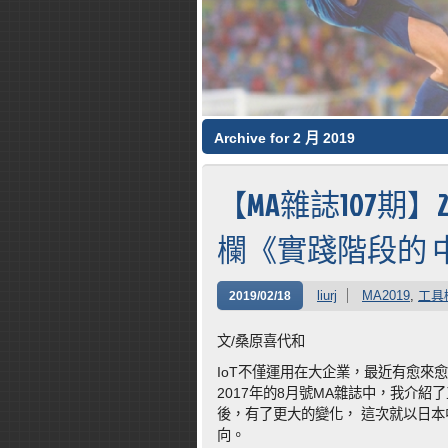
Archive for 2 月 2019
【MA雜誌107期】
欄《實踐階段的 中
liurj
MA2019
,
工具
2019/02/18
文/桑原喜代和
IoT不僅運用在大企業，最近有愈來
2017年的8月號MA雜誌中，我介紹了工業4
後，有了更大的變化， 這次就以日本
向。