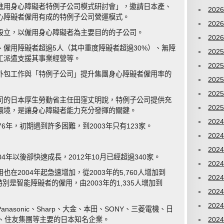
進用身心障礙者特例子公司模式研討會」，邀請日本產、
202
心障礙者僱用有成的特例子公司營運模式。
202
設立，以僱用身心障礙者為主要目的的子公司。
202
、僱用障礙者超過5人（其中重度障礙者超過30%）、無障
202
工派遣支援其事業經營等。
202
外包工作與「特例子公司」提升集團身心障礙者僱用率的
202
202
司的日本厚生勞動省主任田窪丈明說，特例子公司提供充
202
環境，是讓身心障礙者能力充分發揮的關鍵。
202
6年，初期遇到許多困難，到2003年只有123家。
202
202
4年以後卻快速成長，2012年10月已經超過340家。
202
在2004年起急速增加，從2003年的5,760人增加到
202
倍；特別是智能障礙者的僱用，由2003年的1,335人增加到
202
202
asonic、Sharp、大金、本田、SONY、三菱電機、日
命、住友集團等主要的日本知名企業。
202