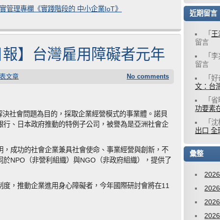
海精實管理專欄《實踐階段的 中小企業IoT》
近期留言
「
王
留言
0 經濟日報】台灣雇用障礙者元年
「
李
留言
表文章
No comments
「
好
文：台灣
「
省
功要素
s）是指以解決社會問題為目的，採取企業經營模式的事業體。諾貝
「
沈
銀行、日本政府推動的特例子公司，被譽為是亞洲社會企
出口 全
明，成功的社會企業兼具社會使命、事業經營與創新，不
彙整
於NPO（非營利組織）與NGO（非政府組織），提供了
202
制度，推動企業進用身心障礙者，今年國際研討會將在11
202
202
202