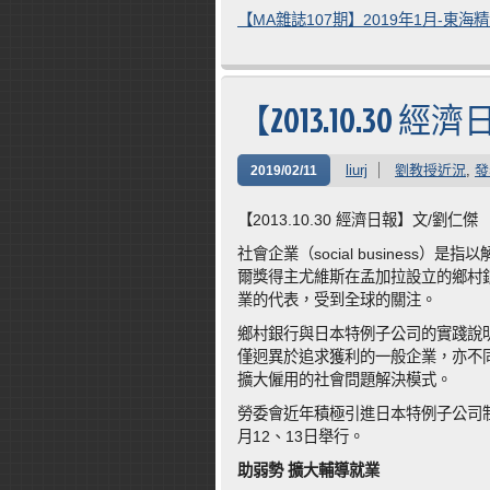
【MA雜誌107期】2019年1月-東
【2013.10.3
liurj
劉教授近況
,
發
2019/02/11
【2013.10.30 經濟日報】文/劉仁傑
社會企業（social busines
爾獎得主尤維斯在孟加拉設立的鄉村
業的代表，受到全球的關注。
鄉村銀行與日本特例子公司的實踐說
僅迥異於追求獲利的一般企業，亦不同
擴大僱用的社會問題解決模式。
勞委會近年積極引進日本特例子公司
月12、13日舉行。
助弱勢
擴大輔導就業