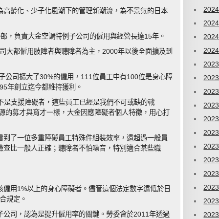
202
為高齡化、少子化風潮下的管理新潮流，為不景氣的日本
202
郎，負責大金空調特例子公司的僱用與經營長達15年。
202
202
公司大都僱用肢障者與聽障者為主，2000年以後全面擴及到
202
子公司擴大了30%的僱用，111位員工中有100位是身心障
202
995年創立迄今都維持獲利。
202
們不是支援障礙者，這些員工已經是我們不可或缺的戰
202
資源的募才與育才一樣，大金因應障礙者個人特徵，用心打
202
202
看到了一位多重障礙員工特殊件組裝效率，遠超過一般員
202
檢查比一般人正確；聽障者不怕噪音，特別適合某些職
202
202
202
該僱用1%以上的身心障礙者。儘管這個法定數字遠低於日
符合規定。
202
公司，認為是提升僱用率的關鍵。勞委會於2011年透過
202