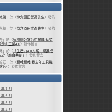
派榮
」於〈
悼念原田武彥先生
〉發佈
兆華
」於〈
悼念原田武彥先生
〉發佈
奇
」於〈
智機辦公室台中揭牌 蔡英
走向工業4.0
〉發佈留言
略
」於〈
「生產力4.0方案」關鍵成
在於「磨合共創」
〉發佈留言
柏廷
」於〈
超韓趕義 我去年工具機
球第4
〉發佈留言
6 年 7 月
6 年 6 月
6 年 5 月
6 年 4 月