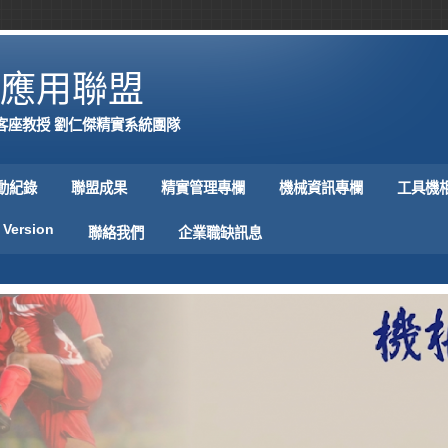
應用聯盟
客座教授 劉仁傑精實系統團隊
動紀錄
聯盟成果
精實管理專欄
機械資訊專欄
工具機
 Version
聯絡我們
企業職缺訊息