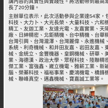
講內容的真實性與實踐性。將活動帶到最高
長了20分鐘。
主辦單位表示，此次活動參與企業達54家，
科技、大力卜、大光長榮、大量科技、六和
精工、友迦工業、友達光電、友嘉實業、天
廠、日紳精密、北鉅精機、台中精機、台華
台灣引興、台灣瀧澤、台灣麗偉、永進機械
系統、利奇機械、和井田友嘉、岩田友嘉、
械、金統立、金豐機器、皇鋼機械、研華、
業、海德漢、政治大學、眾程科技、陸聯精
傑工業、富強鑫、崴立機電、雅薪工業、新
腦、榮蓁科技、福裕事業、慶鴻機電、橋鋒
械、聯峰真空、邁鑫機械、寶嘉誠工業等。