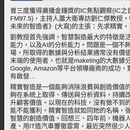
曾三度獲得廣播金鐘獎的IC焦點觀察(IC
FM97.5)，主持人蕭大衛專訪劉仁傑教授
未來的智造者》(大寫)的主張：先求精實
劉教授首先強調，智慧製造最大的特徵是
能力，
以及AI的分析能力。問題是一個不
場，
所取得的數據與分析結果通常沒有價
末端的使用者，
也就是maketing的大數
Google, Amazon等平台領導廠商的成
有啟發…
精實智造是一個能夠消除浪費與創造價值
夠在系統上取得、傳送與分析資料，持續
升顧客價值。以現在的科技，沒有做不到
能不能獲利。精實智造就如同她的名稱，
智慧的創造價值。回想三、四年前，機器
產、用IT造汽車響徹雲霄，最近突然很少