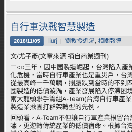
自行車決戰智慧製造
liurj
劉教授近況
,
相關報導
2018/11/05
文/尤子彥(文章來源:摘自商業週刊)
二○○三年，因中國製造崛起，台灣陷入產
化危機，當時自行車產業也是重災戶，台
從最高峰一千萬輛，攔腰跌到當時的不到
國製造的低價漩渦，產業發展陷入停滯困
兩大龍頭聯手籌組A-Team(台灣自行車產
製造業揪團打群架轉型的先例。
回頭看，A-Team不但讓自行車產業根留
嘯，更逆轉傳統產業的低價宿命。根據台