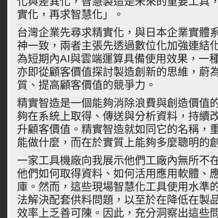
化與差異化，智慧製造是未來的重要工具
實化，再求智慧化」。
台灣企業先尋求精實化，與日本企業實體
神一致，兩者主張先透過數位化加強連結
為短期內AI與雲端運算具備使用效果，一
亦即從顧客價值探討製造創新的思維，蔚
質、提高顧客價值的競爭力。
精實智造是一個能夠消除浪費與創造價值
夠在系統上取得、傳送與分析資料，持續
升顧客價值。精實智造就如同它的名稱，
能做什麼，而在於實質上能夠多麼聰明的
一家工具機廠向我展示他們工廠內無所不
他們如何取得資料、如何活用應用軟體、
庫。然而，這些現場智慧化工具使用水準
法解決配套供料問題，以至於在降低在製
效率上乏善可陳。因此，充分洞察出這些