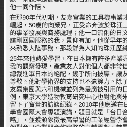
他一同作陪。
在那90年代初期，友嘉實業的工具機事業
崛起，50歲的向榮兄，正受命奔波於珠江
的事業發展與商務處理；他一口流俐的日
讓剛回國服務的我，景仰有加。他從早年
來熟悉大陸事務，那段鮮為人知的珠江歷
25年來他熱愛學習，在日本擁有許多產業
我的觀察發現，產業友人對他個人都非常
總裁進軍日本的絕配，幾乎所向披靡，讓
尊敬。他對學術界的支持也不遺餘力。除
友嘉集團與六和機械並列為最廣被引用的
例，東京大學造物教育研究中心也對他與
留下了寶貴的訪談紀錄。2010年他應邀在
學會國際大會專題演講，題目就是「台日
略」，並獲頒象徵最高榮譽的工業經營學會