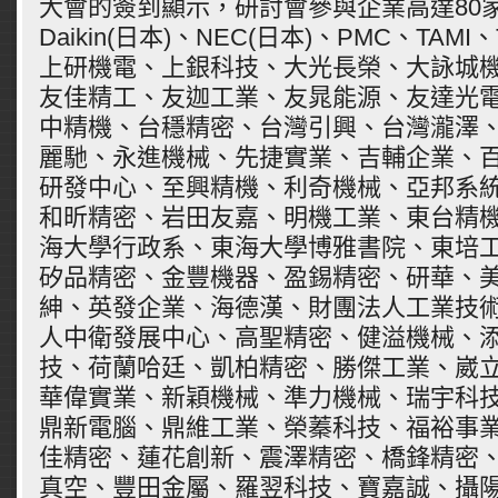
大會的簽到顯示，研討會參與企業高達80
Daikin(日本)、NEC(日本)、PMC、TAMI
上研機電、上銀科技、大光長榮、大詠城
友佳精工、友迦工業、友晁能源、友達光
中精機、台穩精密、台灣引興、台灣瀧澤
麗馳、永進機械、先捷實業、吉輔企業、
研發中心、至興精機、利奇機械、亞邦系
和昕精密、岩田友嘉、明機工業、東台精
海大學行政系、東海大學博雅書院、東培
矽品精密、金豐機器、盈錫精密、研華、
紳、英發企業、海德漢、財團法人工業技
人中衛發展中心、高聖精密、健溢機械、
技、荷蘭哈廷、凱柏精密、勝傑工業、崴
華偉實業、新穎機械、準力機械、瑞宇科
鼎新電腦、鼎維工業、榮蓁科技、福裕事
佳精密、蓮花創新、震澤精密、橋鋒精密
真空、豐田金屬、羅翌科技、寶嘉誠、攝