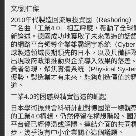
文/劉仁傑
2010年代製造回流原投資國（Reshorin
了名曲「工業4.0」相互呼應，帶動了全
新論述。德國成功地獲取了未來製造的話
的網路平台領導企業雄霸網宇系統（Cyber 
球製造領域長期領先的日本，以及具備群
出現政府政策推動與企業導入效果的落差
業者發現，聚焦實體系統（Physical Sys
優勢，製造業才有未來，能夠創造價值的
道。
工業4.0的困惑與精實智造的崛起
日本學術振興會科研計劃對德國第一線觀
的工業4.0構想，仍然停留在構想階段、
平台都已經停滯或解體、連結介面的共同
步、幾乎沒有中小企業關心這個議題。