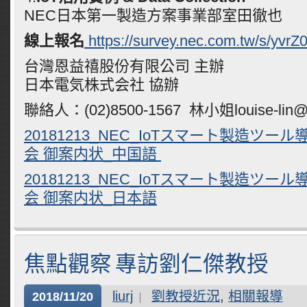
NEC日本第一製造方案事業部室田徹也
線上報名
https://survey.nec.com.tw/s/yvrZ
台灣恩益禧股份有限公司 主辦
日本電気株式会社 協辦
聯絡人：(02)8500-1567 林小姐louise-lin@n
20181213_NEC_IoTスマート製造ツー
会 御案内状_中国語
20181213_NEC_IoTスマート製造ツー
会 御案内状_日本語
焦點觀察 專訪劉仁傑教授
liurj
劉教授近況
,
相關報導
2018/11/20