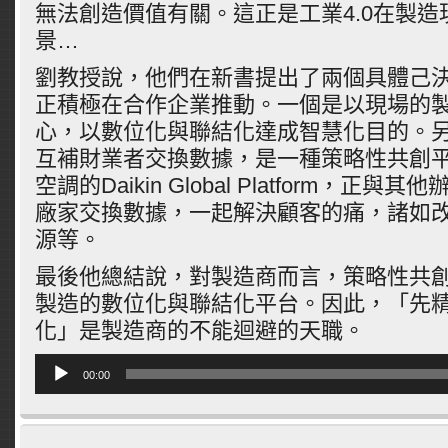
無法創造價值有關。這正是工業4.
0在製造
景…
劉教授說，他們在新書提出了兩個具體己
正積極在合作企業推動。一個是以現場的
心，
以數位化與聯結化達成智慧化目的。
互補財業者交換數據，是一種策略性共創
空調的Daikin Global Platform，正
廠家交換數據，
一起解決顧客的痛，諸如
源等。
最後他總結說，對製造商而言，
策略性共
製造的數位化與聯結化平台。因此，「
先
化」是製造商的不能迴避的天職。
音
00:00
訊
播
放
器