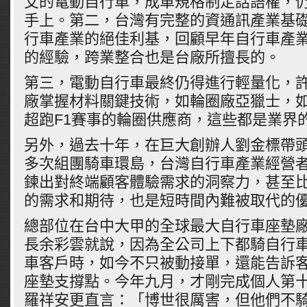
艾的電動自行車，成車規格制定話語權，
手上。第二，台灣有完整的資通訊產業基
行車產業的絕佳利基，回顧早年自行車產
的經驗，跨業整合也是台廠所擅長的。
第三，電動自行車最終仍得進行輕量化，
廠掌握材料關鍵技術，如輪圈廠亞獵士，
超跑F1賽事的輪圈供應商，這些都是業界
另外，過去十年，在巨大創辦人劉金標帶頭下
多次組團騎車環島，台灣自行車產業經營
鍊出對終端顧客體驗需求的洞察力，甚至
的需求和期待，也是短時間內難被取代的
總部位在台中大甲的全球最大自行車座墊
長余彩雲就說，因為全公司上下都騎自行
車客戶時，如今不只被動接單，還能告訴
座墊支撐點。今年九月，才剛完成個人第
羅祥安更直言：「博世很厲害，但他們不騎