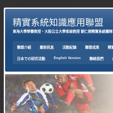
精實系統知識應用聯盟
東海大學榮譽教授‧大阪公立大學客座教授 劉仁傑精實系統團隊
聯盟介紹
最新訊息
活動紀錄
聯盟成果
精
English Version
日本での研究活動
聯絡我們