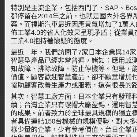
特別是主流企業，包括西門子、SAP、Bos
都停留在2014年之前，也就是國內外各界
案。而福斯汽車最近因應景氣增加了1萬人
佈工業4.0的省人化效果呈現矛盾；從業
工業4.0抱持著懷疑的態度。
最近一年，我們訪問了7家日本企業與14
智慧型產品已經非常普遍，諸如：應用感
知故障、排除故障、防止停機等。但是，
價值。顧客歡迎智慧產品，卻不願意增加
協助顧客改善生產力或服務，還有很長的
其次，智慧工廠方面，日本企業只有發那
績；台灣企業只有螺帽大廠盈錫，運用智
的成果。前者致力於全球最具規模的獨立
者具備連結150台機械的規模優勢，對大
樣少量的企業，少有參考價值。台日企業