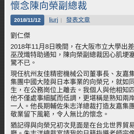
懷念陳向榮副總裁
liurj
發表文章
2018/11/12
劉仁傑
2018年11月8日晚間，在大阪市立大學出
巫茂熾特助通知，陳向榮副總裁因心肌埂
驚不已。
現任杭州友佳精密機械公司董事長、友嘉
集團中國大陸與日本事業的向榮兄，就如
生，在公務崗位上離去。我個人與他相知
他不僅處事細膩而低調，更堪稱是熟知兩
一人。他長期輔佐朱志洋總裁打造友嘉集
敬業留下風範，令人無比的懷念。
猶記得與向榮兄初次見面是在台北世界貿易
廳。朱志洋總裁宴請我的日籍指導老師宗