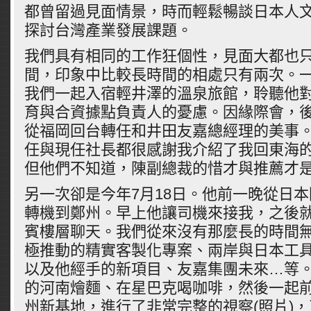
都曾留過見面情景，時而輕鬆暢談日本人
探討台灣產業發展課題。
我們具有相同的工作狂個性，見面大都也
間，印象中比較長時間的相處只有兩次。一次
我們一起入宿輕井澤的溫泉旅館，聆聽他
育與合資據點負責人的憂慮。因緣際會，
從福岡回台轉任和井田友嘉總經理的美事
任與現任社長都很感謝我介紹了我回東海
但他們不知道，陳副總裁的惜才與推薦才
另一次卻是今年7月18日。他前一晚從日
轉機到鄭州。早上他讓司機來接我，之後
賓樓層聊天。我們從來沒有那麼長的時間
極推動的精實客製化專案、兩岸與日本工
以及他經手的新項目、友嘉集團未來…等
的河南燴麵、在星巴克喝咖啡，然後一起
州新基地，進行了非常完整的視察(照片)，