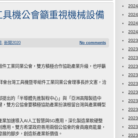
202
工具機公會籲重視機械設備
202
202
202
202
聞
,
新聞2020
No comments
202
202
組件工業同業公會，雙方積極合作協助產業升級，也呼籲
202
202
日拜會台灣工具機暨零組件工業同業公會理事長許文憲，洽
202
202
部提出的「半導體先進製程中心」與「亞洲高階製造中
202
鍵，雙方公協會要積極協助產業扮演根留台灣與產業轉型
202
202
業加速導入AI人工智慧與5G應用，深化製造業軟硬整
202
創應用。雙方希望政府善用兩個公協會的會員廠商能量，
發展的腳步，創造新產業新價值。
202