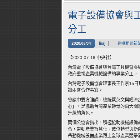
電子設備協會與
分工
liurj
工具機相關新
2020/08/04
【2020-07-16 中央社】
台灣電子設備協會與台灣工具機暨零
政府重視產業機械設備的專業分工。
台灣電子設備協會理事長王作京15
談兩會合作事宜。
會談中雙方強調，總統蔡英文與經濟
心」，是協助台灣產業轉骨的兩大關
升級的角色。
兩個公協會指出，積極協助機械設備產
合，帶動產業智慧化、數位轉型與新
帶動機械設備產業跟上全球產業競爭