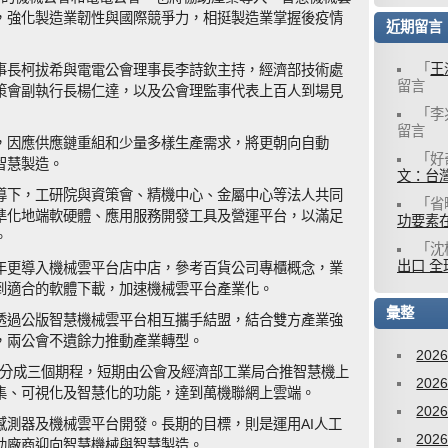
，強化製造業韌性與國際競爭力，相挺製造業掌握後疫情
近期留言
「
王
事長柯拔希與電電公會理事長李詩欽主持，經濟部技術處
留言
策會副執行長楊仁達，以及公會理監事代表上百人到場見
「
李
留言
，因應供應鏈重組和少量多樣生產需求，將更朝向自動
「
好
智慧製造。
文：台灣
導下，工研院與資策會、精機中心、金屬中心等法人共同
「
省
準化地端軟硬體、應用服務開發工具及營運平台，以滿足
功要素
。
「
沈
出口 全
年更導入機械雲平台店中店，參考百貨公司專櫃概念，業
到適合的軟體下載，加速機械雲平台產業化。
彙整
透過公版智慧機械雲平台相互攜手結盟，結合雙方產業強
，兩公會不遺餘力推動產業轉型。
202
0分成三個期程，短期由公會及經濟部工業局合推智慧機上
202
集、可視化及智慧化的功能，達到萬機聯網上雲端。
202
感測器及機械雲平台開發。長期的目標，則是運用AI人工
202
助廠商迎向智慧機械與智慧製造。