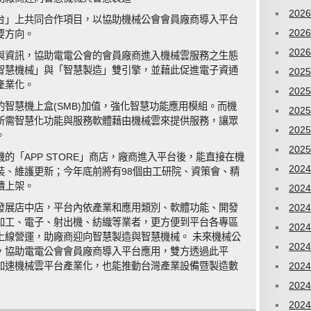
202
台」上共同合作項目，以協助機械公會會員廠商導入平台
202
要方向。
202
與資訊，協助電電公會的會員廠商進入機械雲服務之生態
智慧機械」與「智慧製造」雙引擎，並藉此促進電子資通
202
產業化。
202
智慧機上盒(SMB)加值，強化智慧功能應用模組。而機
202
所需智慧化功能與服務軟體藉由機械雲來提供服務，讓眾
202
。
202
的「APP STORE」商店，廠商進入平台後，能直接在機
202
裝、維護更新；今年底前將有98個由工研院、資策會、精
續上架。
202
發展店中店，平台內依產業和應用類別、軟體功能、開發
202
加工、電子、射出機、紡織等業者，更方便到平台各專區
202
上線營運，助廠商迎向智慧製造與智慧機械。 未來機械公
202
，協助電電公會會員廠商導入平台應用，雙方透過此平
加速機械雲平台產業化，也能推動台灣產業設備暨製造數
202
202
202