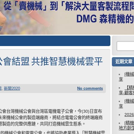
會結盟 共推智慧機械雲平
近期文章
[機
享
【精
聞
,
新聞2020
No comments
享-顧
[機
享
會台灣機械公會與台灣區電機電子公會，今(30)日宣布
20
未來機械公會的製造端廠商，將結合電電公會的終端廠商
[精
慧製造的完整供應鏈，共同打造機械雲生態系。
地方創
廠商的機械公會和電電公會，也將協助產業導入「智慧機械雲