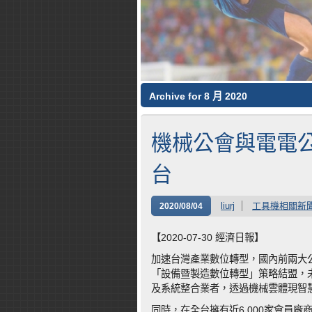
Archive for 8 月 2020
機械公會與電電公
台
liurj
工具機相關新
2020/08/04
【2020-07-30 經濟日報】
加速台灣產業數位轉型，國內前兩大公
「設備暨製造數位轉型」策略結盟，
及系統整合業者，透過機械雲體現智
同時，在全台擁有近6,000家會員