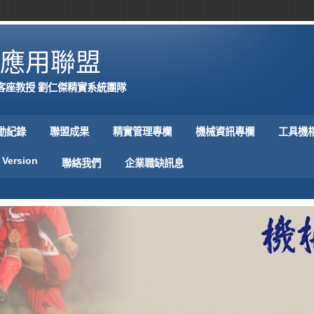
應用聯盟
客座教授 劉仁傑精實系統團隊
動紀錄
聯盟成果
精實管理專欄
機械資訊專欄
工具機
 Version
聯絡我們
企業職缺訊息