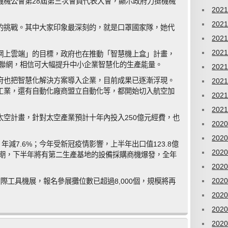
機械公會第28屆第三次會員代表大會，顯示政府力挺機械
202
202
的挑戰。其中大家印象最深刻的，就是口罩國家隊，她代
202
202
網上雲端」的目標，政府也在推動「智慧機上盒」計畫，
台聯網，相信可大幅提升中小企業智慧化的生產能量。
202
府也把智慧化解決方案導入企業，目前成果已逐漸浮現。
202
工業，還有自動化廠商盟立自動化等，都開始切入航空加
202
202
空計畫，針對太空產業預計十年內投入250億元經費，也
202
202
年減7.6%；今年受新冠疫情影響，上半年出口值123.8億
202
預期，下半年將有第二生產基地的設備採購商機爆發，全年
202
202
際工具機展，報名參展攤位數已超過8,000個，規模將再
202
202
202