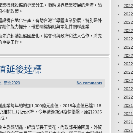
產業機械設備的專業分工，順應世界產業發展的潮流，給
202
府推動政策。
202
體設備在地化生產，有助台灣半導體產業發展，特別是外
202
零組件能力提升，帶動關鍵模組與零組件關聯產業。
202
動先進封裝設備國產化，協會也與政府和法人合作，將先
202
的重要工作。
202
202
202
值延後達標
202
202
聞
,
新聞2020
No comments
202
202
202
業每年約增加1,000億元產值，2018年產值已達1.18
仍維持1.1兆元水準，今年遭逢新冠疫情衝擊，原訂2025
202
達成。
202
會主委龔明鑫、經濟部長王美花、內政部長徐國勇、外貿
202