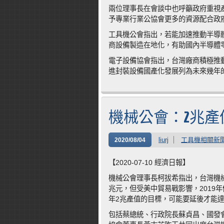
兩位理事長在會談中也呼籲政府重視
予專業行業公協會更多的資源配合政
工具機公會指出，若能加速推動半導
商設備製造在地化，有助國內半導體
電子設備協會指出，台灣廠商積極推
進封裝設備國產化發展列為未來幾年
機械公會：2兆產
liurj
工具機相關新
2020/08/04
【2020-07-10 經濟日報】
機械公會理事長柯拔希指出，台灣機械產
兆元，但受美中貿易戰影響，2019年
年2兆產值的目標，可能要延後才能
包括蔡總統、行政院長蘇貞昌、國發