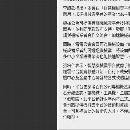
李詩欽指出，兩會在「智慧機械雲平
應用，加速機械雲平台的產業化為主
機械公會可提供有關機械雲平台技術
體系，並共同爭取政府支持，發展「
訊與機械業者合作交流合，加速機械
同時，電電公會會員可為機械設備上的
械設備業者則可透過機械雲，將設備
多中小企業設備業者也能快速智慧化
張培仁表示，智慧機械雲平台就像手機
械雲平台瀏覽軟體介紹，自行下載安
機中心及金屬中心開發的各式軟體陸
同時，平台更參考百貨公司專櫃概念
者分類查詢，讓機械、工具機、金屬
下載軟體，此平台預計兩年內將正式
會也將提供機械雲平台的技術與資訊
台，可互補彼此的技術與人才，不僅
位轉型。