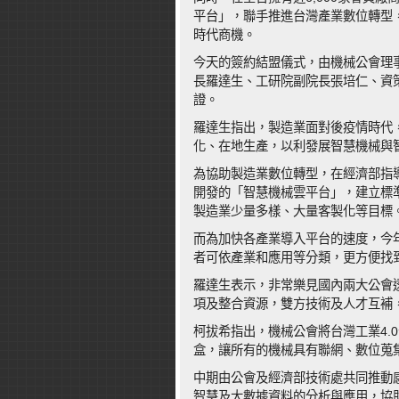
平台」，聯手推進台灣產業數位轉型
時代商機。
今天的簽約結盟儀式，由機械公會理
長羅達生、工研院副院長張培仁、資
證。
羅達生指出，製造業面對後疫情時代
化、在地生產，以利發展智慧機械與
為協助製造業數位轉型，在經濟部指
開發的「智慧機械雲平台」，建立標
製造業少量多樣、大量客製化等目標
而為加快各產業導入平台的速度，今
者可依產業和應用等分類，更方便找
羅達生表示，非常樂見國內兩大公會
項及整合資源，雙方技術及人才互補
柯拔希指出，機械公會將台灣工業4.
盒，讓所有的機械具有聯網、數位蒐
中期由公會及經濟部技術處共同推動
智慧及大數據資料的分析與應用，協