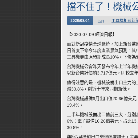
擋不住了！機械
liurj
工具機相關新
2020/08/04
【2020-07-09 經濟日報】
面對新冠疫情全球延燒，加上新台幣
日首度下修今年度產業景氣預測。其
工具機更由原預期成長10%，下修為
台灣機械公會昨天發布今年上半年機械設
以新台幣計價約3,717億元，則較去
值得注意的是，機械設備出口主力的工
減30.8%，創近十年來同期新低。
台灣機械設備6月出口值20.66億美
19.4%。
上半年機械設備出口值前三大，分別為檢
6%；電子設備16.26億美元、占比13
30.8%。
觀察6月機械出口衰退幅度加大，主