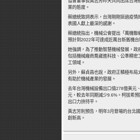
協會董事長黃志芳昨天共同出席台灣
業的態度。
蔡總統致詞表示，台灣剛剛挺過疫情
表國人獻上最深的感謝。
蔡總統指出，機械公會提出「萬機聯
預計到2022年可達成近萬台新舊機
她強調，為了推動智慧機械發展，政
包括機械廠商喬崴進科技、公準精密
工領域。
另外，蘇貞昌也說，政府正積極布局太
有助於機械產業的發展。
去年台灣機械設備出口值278億美元、
元，較去年同期減少9.6%。柯拔希
出口力拚持平。
黃志芳則預告，明年3月登場的台北國
創新高。