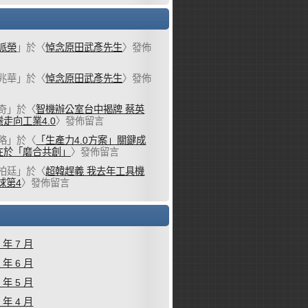
派榮
」於〈
悼念原田武彥先生
〉發佈
兆華
」於〈
悼念原田武彥先生
〉發佈
奇
」於〈
智機辦公室台中揭牌 蔡英
走向工業4.0
〉發佈留言
略
」於〈
「生產力4.0方案」關鍵成
在於「磨合共創」
〉發佈留言
柏廷
」於〈
超韓趕義 我去年工具機
球第4
〉發佈留言
6 年 7 月
6 年 6 月
6 年 5 月
6 年 4 月