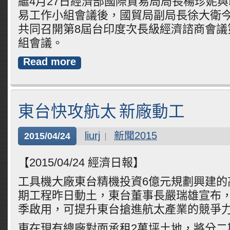
繼4月27日經濟部國際貿易局局長楊珍妮
易工作小組會議後，國貿局副局長徐大衛
共同召開第8屆台印度次長級經濟諮商會議
組會議。
Read more
東台快攻航太 新廠動工
liurj
新聞2015
2015/04/24
【2015/04/24 經濟日報】
工具機大廠東台精機投資6億元規劃興建的
期工程昨日動土，東台董事長嚴瑞雄宣布，
季啟用，可提升東台搶進航太產業的競爭
東在現有總廠對面承租2萬坪土地，將分二