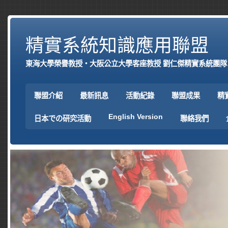
精實系統知識應用聯盟
東海大學榮譽教授‧大阪公立大學客座教授 劉仁傑精實系統團隊
聯盟介紹
最新訊息
活動紀錄
聯盟成果
精
English Version
日本での研究活動
聯絡我們