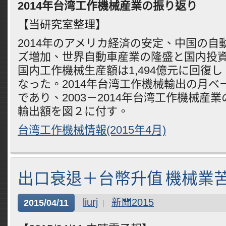
2014
年台湾工作機械産業の振り返り
【当研究室整理】
2014年のアメリカ経済の安定、中国の自
ズ増加、世界自動車産業の隆盛と国内投
国内工作機械生産額は1,494億元に回復し、
なった。2014年台湾工作機械輸出の月ベ
であり、2003－2014年台湾工作機械産
輸出額を図２に付す。
台湾工作機械情報(2015年4月)
出口衰退＋台幣升值 機械業
liurj
新聞2015
2015/04/11