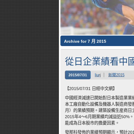
Archive for 7 月 2015
從日企業績看中
liurj
新聞2015
2015/07/31
【2015/07/31 日經中文網】
中國經濟減速已開始對日本製造業業
本工廠自動化設備及機器人製造商發那科（
月）的業績預期。建築設備生産商日
2015年4～6月期業績均減益近5
能成為日本股市的擔憂因素。
發那科發佈的業績預期顯示，預計201