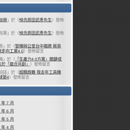
派榮
」於〈
悼念原田武彥先生
〉發佈
兆華
」於〈
悼念原田武彥先生
〉發佈
奇
」於〈
智機辦公室台中揭牌 蔡英
走向工業4.0
〉發佈留言
略
」於〈
「生產力4.0方案」關鍵成
在於「磨合共創」
〉發佈留言
柏廷
」於〈
超韓趕義 我去年工具機
球第4
〉發佈留言
6 年 7 月
6 年 6 月
6 年 5 月
6 年 4 月