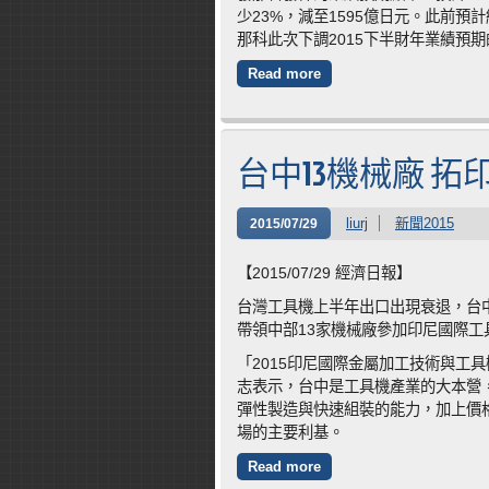
少23%，減至1595億日元。此前預
那科此次下調2015下半財年業績預
Read more
台中13機械廠 拓
liurj
新聞2015
2015/07/29
【2015/07/29 經濟日報】
台灣工具機上半年出口出現衰退，台
帶領中部13家機械廠參加印尼國際
「2015印尼國際金屬加工技術與工
志表示，台中是工具機產業的大本營
彈性製造與快速組裝的能力，加上價
場的主要利基。
Read more