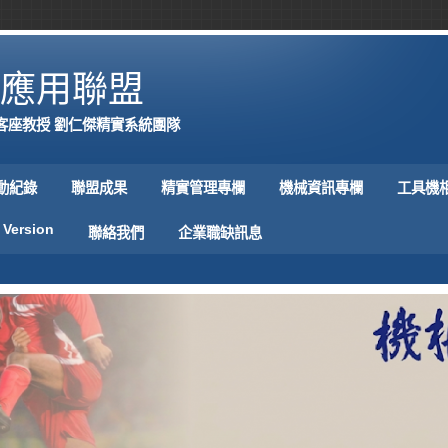
應用聯盟
客座教授 劉仁傑精實系統團隊
動紀錄
聯盟成果
精實管理專欄
機械資訊專欄
工具機
 Version
聯絡我們
企業職缺訊息