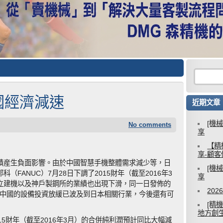
國經濟減速
近期文章
[機
No comments
享
【精
享-顧
績産生負面影響。由於中國智慧手機整體需求減少等，日
[機
FANUC）7月28日下調了2015財年（截至2016年3
享
立建機以及神戶製鋼所的業績也出現下滑，同一日發佈的
20
0%。中國的設備投資放緩已波及到日本相關行業，今後還有可
[精
地方創
5財年（截至2016年3月）的合併純利潤預計同比大幅減