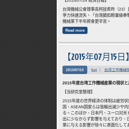
【2015/07/24 經濟日報】
台灣機械公會理事長柯拔希昨（23
爭力快速流失，「台灣猶如輕量級拳
機械業下半年將會更辛苦。
Read more
【2015年07月
liurj
台湾工作機械
2015/07/15
2015年度台湾工作機械産業の現状と
【当研究室整理】
2015年度の世界経済の体制は疲労
国、ASEAN国家らは皆輸出減少や
る。このほか、日本円、ユーロ対米
出に少なからず影響を与えており、日
業に与える影響が徐々に表面化して