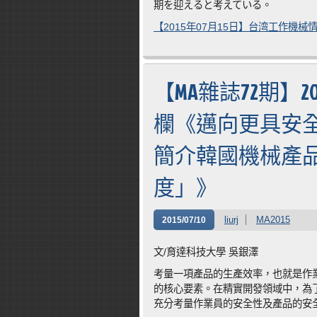
期を迎えると考えている。
【2015年07月15日】台湾工作機械
【MA雜誌72期】2
欄《邁向更具安
簡介韓國機械產
度」》
liurj
MA2015
2015/07/10
文/育達科技大學 吳銀澤
考量一項產品的生產效率，也就是作
的核心要素。在精實開發領域中，為
充分考量作業員的安全性及產品的安