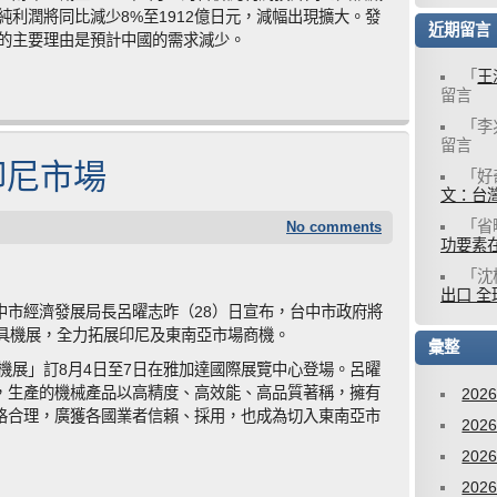
計純利潤將同比減少8%至1912億日元，減幅出現擴大。發
近期留言
期的主要理由是預計中國的需求減少。
「
王
留言
「
李
留言
印尼市場
「
好
文：台灣
「
省
No comments
功要素
「
沈
出口 全
中市經濟發展局長呂曜志昨（28）日宣布，台中市政府將
工具機展，全力拓展印尼及東南亞市場商機。
彙整
具機展」訂8月4日至7日在雅加達國際展覽中心登場。呂曜
，生產的機械產品以高精度、高效能、高品質著稱，擁有
202
格合理，廣獲各國業者信賴、採用，也成為切入東南亞市
202
202
202