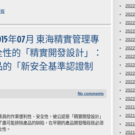
202
情報
202
202
202
015年07月 東海精實管理專
202
202
全性的「精實開發設計」：
202
品的「新安全基準認證制
202
202
202
202
No comments
202
202
202
業員的作業便利性、安全性，被公認是「精實開發設計」
了盡可能排除產品的缺陷，在早期的產品開發階段就必須
202
全性。
202