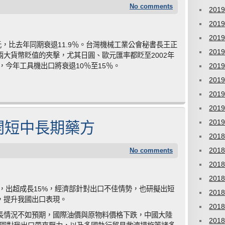
No comments
201
201
201
元，比去年同期衰退11.9％。台灣機械工業公會秘書長王正
201
大貨幣貶值的夾擊，尤其日圓、歐元匯率都貶至2002年
，今年工具機出口將衰退10％至15％。
201
201
201
201
開短中長期藥方
201
201
201
No comments
201
201
.1%，出超成長15%，經濟部針對出口不佳情勢，也研擬出短
201
，提升我國出口表現。
201
長情況不如預期，國際油價與原物料價格下跌，中國大陸
201