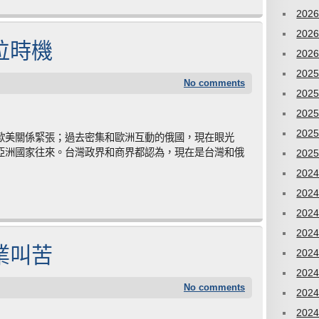
202
202
位時機
202
202
No comments
202
202
202
歐美關係緊張；過去密集和歐洲互動的俄國，現在眼光
亞洲國家往來。台灣政界和商界都認為，現在是台灣和俄
202
202
202
202
202
業叫苦
202
202
No comments
202
202