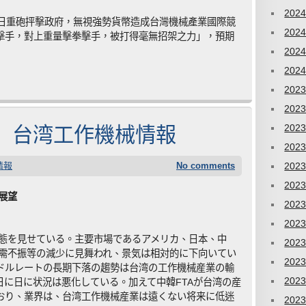
202
）日重砲抨擊政府，無視強勢貨幣造成台灣機械產業國際競
202
擊手，對上重量擊拳擊手，被打得毫無招架之力」，預期
202
202
202
202
15日】台湾工作機械情報
202
202
情報
No comments
202
202
展望
202
202
状態を見せている。主要市場であるアメリカ、日本、中
202
内需不振等の減少に見舞われ、景気は相対的に下向いてい
202
ドルレートの長期下落の趨勢は台湾の工作機械産業の輸
202
に日に状況は悪化している。加えて中韓FTAが台湾の産
おり、業界は、台湾工作機械産業は遠くない将来に低迷
202