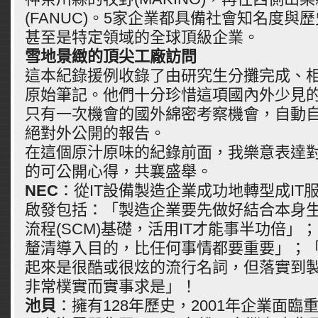
(FANUC)。5家企業都具備社會知名度與
甚至是特定領域的全球頂級企業。
雪地景緻的頂尖工廠訪問
這本紀錄援例收錄了由研究生分攤完成、
原始筆記。他們十分珍惜這項國內外少見
只有一次機會的國外綿密考察機會，自動
絕對外公開的報告。
在這個原汁原味的紀錄前面，我樂意表達對
的可公開心得，共襄盛舉。
NEC
：從IT設備製造企業成功地轉型成IT
啟發包括：「製造企業要先做好結合本身
流程(SCM)基礎，活用IT才能事半功倍」
釐清導入目的，比任何事情都要重要」；「
起來是很酷或很炫的流行名詞，但落實到
非常樸實而實事求是」！
池貝
：擁有128年歷史，2001年企業面臨