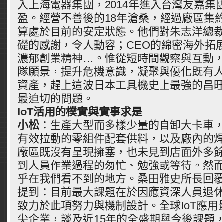
入上海電器集團，2014年進入台灣友嘉集
盈。經營不善後的18年滄桑，經過廠區集
算處於目前的安定狀態。他們對朱志洋總
礎的感謝，令人動容；CEO的綿密海外拓
濃郁創業精神…。惟從短時間觀察與互動
隊願景，提升危機意識，凝聚與優化既有
資產，趕上這波日本工具機史上最強的昌
最迫切的問題。
IoT活用的樸實與實事求是
小松
：生產大型而多樣少量的自卸大卡車
有效拉動的零組件配套供料，以及廠內的
廠區既沒有呈現擁塞，也未見到店面外多
到人員作業過程的匆忙、勉強或等待。然
乎在我們看不到的地方。桑田雅史所長回
提到：目前最大課題在於因應資深人員退
致力於此項努力與機制設計。全球IoT應
尖企業，談及近15年的全盛期與今後課題