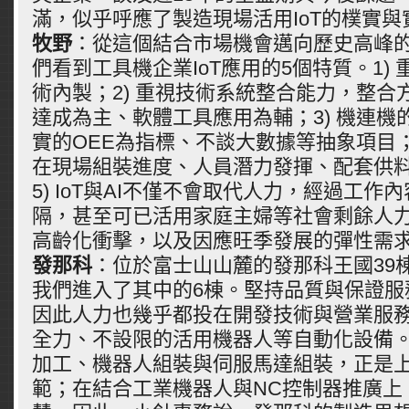
滿，似乎呼應了製造現場活用IoT的樸實與
牧野
：從這個結合市場機會邁向歷史高峰
們看到工具機企業IoT應用的5個特質。1)
術內製；2) 重視技術系統整合能力，整合
達成為主、軟體工具應用為輔；3) 機連機
實的OEE為指標、不談大數據等抽象項目；
在現場組裝進度、人員潛力發揮、配套供
5) IoT與AI不僅不會取代人力，經過工
隔，甚至可已活用家庭主婦等社會剩餘人
高齡化衝擊，以及因應旺季發展的彈性需
發那科
：位於富士山山麓的發那科王國39
我們進入了其中的6棟。堅持品質與保證服
因此人力也幾乎都投在開發技術與營業服
全力、不設限的活用機器人等自動化設備
加工、機器人組裝與伺服馬達組裝，正是
範；在結合工業機器人與NC控制器推廣上