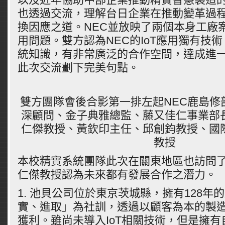
也透過交流，理解台日企業在推動變革過
換因應之道。NEC並放映了兩個本身工廠
用問題。雙方認為NEC的IoT應用獨有技
統知識，有非常廣泛的合作空間，達成進
此次交流劃下完美句點。
雙方團隊會後合影第一排左起NEC鹿島修
深顧問、金子典雅總監、藤又佳仁事業部
仁傑教授、黃欽印主任、邱創鈞教授、國
教授
本校精實系統團隊此次在關東地區也訪問了
仁傑教授認為未來都有發展合作之潛力。
1. 池貝公司位於東京茨城縣，擁有128年
實、進取」為社訓，透過以顧客為本的製
獲利。雖尚未導入IoT相關技術，但是擁