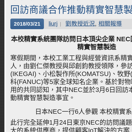
回訪商議合作推動精實智慧
liurj
劉教授近況
,
相關報導
2018/03/21
本校精實系統團隊訪問日本頂尖企業 NE
精實智慧製造
寒假期間，本校工業工程與經營資訊系精實
人，由劉仁傑教授與邱創鈞教授領隊，參訪
(IKEGAI)、小松製作所(KOMATSU)、牧野
科(FANUC)等5家全球知名企業。基於對
用的共同認知，其中NEC並於3月6日回訪
動精實智慧製造事宜。
日本NEC一行6人參觀 本校精實
此行完全延伸1月24日東京NEC的訪問議題
大的系統供應商，提供顧客IoT解決的方案