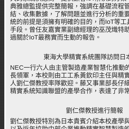
典雅總監提供完整簡報，強調在基礎流程管
結、收集數據，了解問題並進行分析的重
統的前提是須擁有明確的目的，而IoT等
手段。曾任友嘉實業副總經理的巫茂熾特
過關於IoT最務實而生動的報告。
東海大學精實系統團隊訪問日本NE
NEC一行六人由主管製造產業智慧化推動
長領軍，本校則由工工系黃欽印主任與精
人劉仁傑教授率隊歡迎。藤又事業部長仔
精實系統知識聯盟的產學合作，表達了非
劉仁傑教授進行簡報
劉仁傑教授特別為日本貴賓介紹本校產學
以及近年協助中部企業推動精實智慧製造