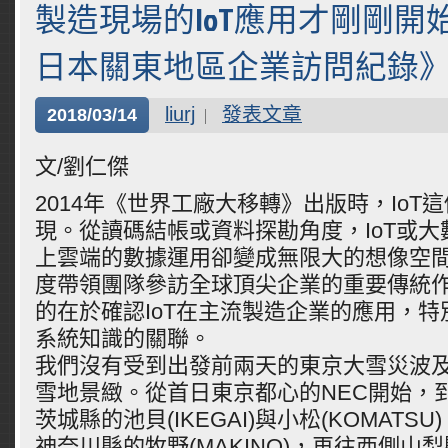
製造現場的IoT應用才剛剛開始
日本關東地區企業訪問紀錄
liurj
發表文章
2018/03/14
文/劉仁傑
2014年《世界工廠大移轉》出版時，IoT
現。從讀碼結帳或資料探勘角度，IoT或
上雲端的數據運用卻變成無限大的想像空
度帶領團隊參訪全球頂尖企業的重要傳統
的在於確認IoT在主流製造企業的應用，
系統知識的關聯。
我們沒有受到出發前兩天的東京大雪災波
雪地景緻。從首日東京都心的NEC開始，
茨城縣的池貝(IKEGAI)與小松(KOMATS
神奈川縣的牧野(MAKINO)，再往西側山