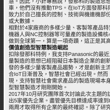
慧。因此，小針專務說，發那科的製造思
車，他們沒有推動TPS。在IoT方面發那
致力於自己擅長的控制、技術與機連機部
或大數據。
相對於4家廠商的多樣少量、客製等產品特
機器人與NC控制器等可量產的製造設備核
做到全球第一，算是一項奇蹟，這正是其
價值創造型智慧製造崛起
扣除發那科特例，我支持Panasonic的
量製造的思想已經阻礙日本製造企業的創
發的多樣少量客製產品趨勢，才是創新主
合IoT日漸普及，智慧社會已經出現。然
現，支持智慧社會需求產品的製造現場本身
型智慧製造才剛剛開始。
2017年10月研究團隊首次討論此次主題
出5家優先企業。盡管優先目標達成率達到
兩周才取得所有企業的最終確認。除了研