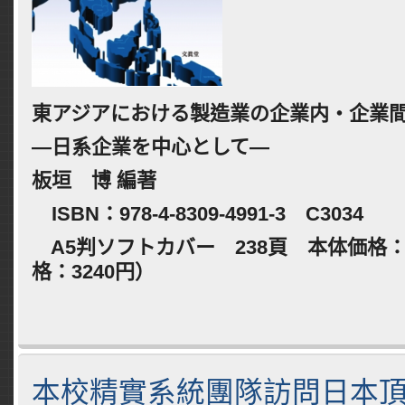
東アジアにおける製造業の企業内・企業
―日系企業を中心として―
板垣 博 編著
ISBN
：
978-4-8309-4991-3
C3034
A5
判ソフトカバー
238
頁 本体価格
格：
3240
円）
本校精實系統團隊訪問日本頂尖