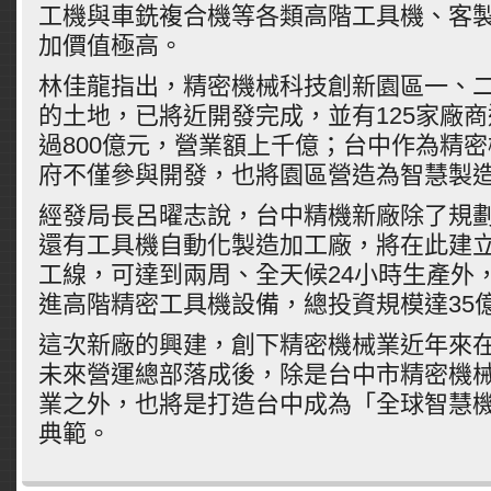
工機與車銑複合機等各類高階工具機、客
加價值極高。
林佳龍指出，精密機械科技創新園區一、二
的土地，已將近開發完成，並有125家廠
過800億元，營業額上千億；台中作為精
府不僅參與開發，也將園區營造為智慧製
經發局長呂曜志說，台中精機新廠除了規
還有工具機自動化製造加工廠，將在此建立
工線，可達到兩周、全天候24小時生產外
進高階精密工具機設備，總投資規模達35
這次新廠的興建，創下精密機械業近年來
未來營運總部落成後，除是台中市精密機
業之外，也將是打造台中成為「全球智慧
典範。