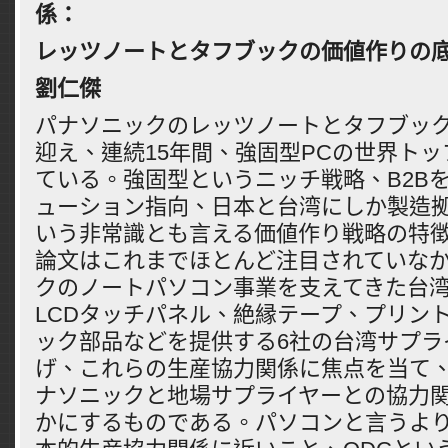
係
：
レッツノートとタフブックの
価値作りの
劉仁傑
パナソニックのレッツノートとタフブック
迎え、連続15年間、強固型PCの世界ト
ている。強固型というニッチ戦略、B2B
ューション指向、日本と台湾にしか製造
いう非常識とも言える価値作り戦略の特
論文はこれまでほとんど注目されていな
クのノートパソコン事業を支えてきた台
LCDタッチパネル、絶縁テープ、プリン
ック部品などを提供する6社の台湾サプラ
げ、これらの生産協力関係に焦点を当て
ナソニックと地場サプライヤーとの協力
かにするものである。パソコンと言うよ