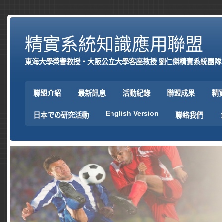
精實系統知識應用聯盟
東海大學榮譽教授‧大阪公立大學客座教授 劉仁傑精實系統團隊
聯盟介紹
最新訊息
活動紀錄
聯盟成果
精
English Version
日本での研究活動
聯絡我們