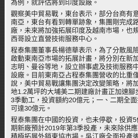
為例，就評估將到印度設廠。
觀察美中貿易戰，東台表示，部分台商有
南亞，東台有看到轉單跡象，集團剛完成
廠，未來將加強拓展印度及越南市場，也規劃
西哥設立直營技術服務中心。
程泰集團董事長楊德華表示，為了分散風險，
啟動東南亞市場的拓展計畫，將分別在新
志明、曼谷等地，設立辦事處及技術服務
設廠。目前東南亞占程泰集團營收的比重僅
說，美中貿易戰讓集團決定改變策略，將
地1.2萬坪的大埔美二期建廠計畫正加速腳步
3季動工，投資額約20億元；一、二期全
可達30億元。
程泰集團在中國的投資，也未停歇，投資5
期新廠預計2019年第3季投產，未來除供
積極拓展外銷東協市場。吳江廠全面投產後