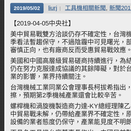
liurj
工具機相關新聞
,
新聞201
2019/05/02
【2019-04-05中央社】
美中貿易戰雙方洽談仍存不確定性，台灣機
季看法暫趨保守，不過陰霾中可見曙光，
審慎正向，也有廠商反而受惠貿易戰效應
美國和中國高層級貿易磋商持續進行，為
仍在努力克服達成協議的其餘障礙，對於
業的影響，業界持續關注。
台灣機械工業同業公會理事長柯拔希指出
擦，預期第2季機械產業還會比較辛苦。
螺桿機和渦旋機製造商力達-KY總經理陳
中貿易戰未解，仍帶給產業界不確定性，
設備的業者態度仍保守，產業能見度不明