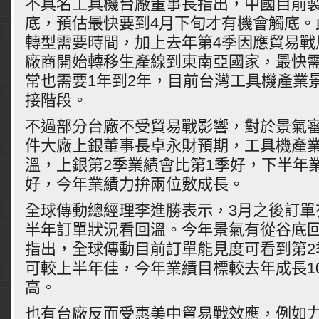
不具名工具機台廠董事長指出，中國目前
底，預估最快要到4月下旬才有機會觸底。
轉型需要時間，加上去年第4季因應貿易戰
廠商開始轉移生產線到東南亞國家，最快需
常也需要1年到2年，目前台灣工具機產業
接階段。
不過部分台廠不受貿易戰影響，對於景氣
件大廠上銀董事長卓永財預期，工具機產業
溫，上銀第2季業績會比第1季好，下半年
好，今年業績力拚兩位數成長。
全球傳動總經理李進勝表示，3月之後訂單
半年訂單狀況看回溫。今年景氣有從谷底
指出，全球傳動目前訂單能見度可看到第2
可較上半年佳，今年業績目標較去年成長1
高。
也有台廠反而受惠美中貿易戰效應，例如