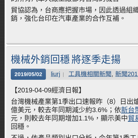
貿協認為，台商應把握市場，因此透過組
銷，強化台印在汽車產業的合作互補。
機械外銷回穩 將逐季走揚
liurj
工具機相關新聞
,
新聞201
2019/05/02
【2019-04-09經濟日報】
台灣機械產業第1季出口速報昨（8）日出爐
億美元，較去年同期減少約3.6%；依
新台
元，則較去年同期增加1.1%，顯示美中
貿
回穩。
不過，依產品類別出口分析，今年第1季工具