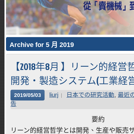
Archive for 5 月 2019
【2018年8月 】リーン的経
開発・製造システム(工業経営
liurj
日本での研究活動
,
最近
2019/05/03
告
要約
リーン的経営哲学とは開発、生産や販売