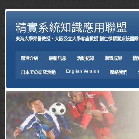
精實系統知識應用聯盟
東海大學榮譽教授‧大阪公立大學客座教授 劉仁傑精實系統團隊
聯盟介紹
最新訊息
活動紀錄
聯盟成果
精
English Version
日本での研究活動
聯絡我們