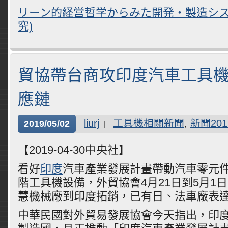
リーン的経営哲学からみた開発・製造シス
究)
貿協帶台商攻印度汽車工具機
應鏈
liurj
工具機相關新聞
,
新聞201
2019/05/02
【2019-04-30中央社】
看好
印度
汽車產業發展計畫帶動汽車零元
階工具機設備，外貿協會4月21日到5月1
慧機械廠到印度拓銷，已有日、法車廠表
中華民國對外貿易發展協會今天指出，印度