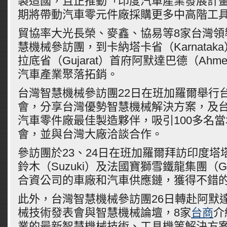
製造國，且正推動「印度汽車產業發展計畫A
期將帶動汽車零元件廠採購更多中高階工
貿協率大光長榮、麥鑫、協易等8家台灣領
慧機械參訪團，到卡納塔卡省（Karnata
拉底省（Gujarat）首府阿默達巴德（Ahme
汽車產業聚落拓銷。
台灣智慧機械參訪團22日在班加羅爾舉行
會，分享台灣優勢智慧機械解決方案，及
汽車零件廠最佳製造夥伴，吸引100多名
會，並與台灣大廠洽談合作。
參訪團於23、24日在班加羅爾拜訪印度塔塔
鈴木（Suzuki）及法國寶獅雪鐵龍集團（Gro
合資公司的車廠和汽車供應鏈，獲得不錯
此外，台灣智慧機械參訪團26日轉赴阿默
械技術發表會與智慧機械論壇，8家
台商
介
業的最新智慧機械技術、工具機等解決方