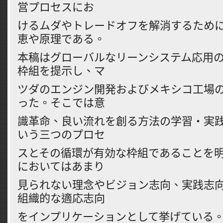
営フ
゚ロセスにお
けるムタ
゙やトレ
ート
゙オフを解消するため
恵や原理て
゙ある。
本稿はク
゙ロ
ーハ
゙ルなリ
ーンシステム応用
枠組を提示し、マ
ツタ
゙のエンジン開
発およひ
゙メキシコ工場
った。そこて
゙は意
識革命、良い流れを創る方法の学習
・実
いう三つのプロセ
スとその循環か
゙有
効な枠組て
゙あることを
においてはあまり
見られない理念やヒ
゙ジョン志向、
実践志
組織的な適応志向
をインフ
゚リケ
ーションとして挙け
゙ている