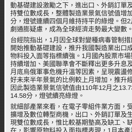
動基礎建設激勵之下，進出口、外銷訂單
持雙位數成長，整體製造業景氣信號值增加0.8
分，燈號連續四個月維持持平的綠燈。但2
劇通膨疑慮，成為全球經濟走勢最大變數
台經院指出，1月因全球對變種病毒管制措
開始推動基礎建設，推升我國製造業出口
物料投入面等指標續強。1月國內股票市場
持續增加、美國聯準會不斷釋出更多升息及
月底烏俄軍事危機升溫等因素，呈現震盪
好未來半年景氣的比例較上月增加，推升
因此製造業景氣信號值由110年12月之13.7
14.58分，燈號續亮綠燈。
就細部產業來看，在電子零組件業方面，
擴增及數位轉型商機，出口、外銷訂單及
現雙位數成長，惟比較基期墊高及缺工、
在，影響原物料投入面指標表現，1月本產