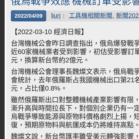
俄烏戰爭效應 機械訂單受影
liurj
工具機相關新聞
,
新聞202
2022/04/09
【2022-03-10 經濟日報】
台灣機械公會昨日調查指出，俄烏爆發戰
近60家機械業者受到影響，初估受影響訂單
元，換算新台幣約2億元。
台灣機械公會理事長魏燦文表示，俄烏戰
會統計，去年俄羅斯占我國機械出口第21名
元，占比僅0.8%。
雖然俄羅斯出口對整體機械產業影響有限
漸升高與時間拉長下，對個別企業仍有一
烏戰爭導致能源與原物料價格劇烈上揚，
復，預期原物料與航運成本仍將維持高點
魏燦文說，新台幣匯率雖受美元轉強影響