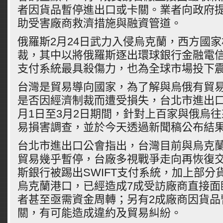
者因貨品暫停進出口或卡關。業者向政府提
助受害廠商救濟措施與融資管道。
俄羅斯2月24日武力入侵烏克蘭，西方國
裁，其中以將俄羅斯逐出環球銀行金融電信協
支付系統最具殺傷力，也為全球市場投下
台灣是貿易導向國家，為了解與烏俄有貿
是否因經濟制裁而遭受損失，台北市進出口
月1日至3月2日期間，針對上百家與俄烏
易損害調查，並於今天透過新聞稿公布結
台北市進出口公會指出，台灣目前與烏克
貿易幾乎暫停，台廠多視戰爭走向再恢復
斯銀行被踢出SWIFT支付系統，加上部分
烏克蘭港口，已經造成7成受訪廠商直接面
者甚至亟需資金周轉；另有2成廠商因貨品
關，有可能造成違約及貿易糾紛。