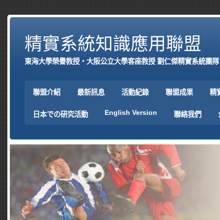
精實系統知識應用聯盟
東海大學榮譽教授‧大阪公立大學客座教授 劉仁傑精實系統團隊
聯盟介紹
最新訊息
活動紀錄
聯盟成果
精
English Version
日本での研究活動
聯絡我們