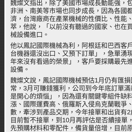
魏燦文指出，除了美國市場成長動能強，
非洲、南美等市場也同步成長，因為各國
濟，台灣廠商在產業機械的性價比、性能
萃，他說，「以前沒有聽過的國家、也在
械設備進口。
他以鳳記國際機械為利，阿根廷和巴西客
台機器還沒出口、又預下訂單」，急單湧現
年來沒有看過的榮景」，客戶要採購最先進
設備。
魏燦文說，鳳記國際機械預估1月仍有匯損
常，3月可賺錢獲利，公司到今年底訂單滿
是開心的煩惱」，因為還有關鍵零組件缺
漲、國際運費高、俄羅斯入侵烏克蘭戰爭
數，牽涉到產品交期，今年接單和出貨有2
目前暫不接單，到10月再評估是否續接單
先預購材料和零配件，備貨量倍增，目前