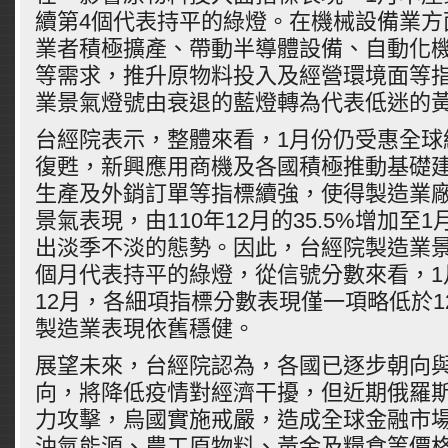
續第4個代表持平的綠燈。在機械設備業方
業者積極擴產、帶動半導體設備、自動化
等需求，推升原物料投入及經營環境面等
業景氣燈號由衰退的藍燈轉為代表低迷的
台經院表示，整體來看，1月份仍受惠全球
復甦，新興應用商機及各國積極推動基礎
生產及外銷訂單等指標續強，使得製造業
景氣表現，由110年12月的35.5%增加至1
出淡季不淡的態勢。因此，台經院製造業景
個月代表持平的綠燈，從信號分數來看，1
12月，各細項指標分數表現僅一項略低於1
製造業表現依舊穩健。
展望未來，台經院認為，各國已逐步朝向
向，將降低疫情對經濟干擾，但近期俄羅
力攻擊，烏國實施戒嚴，造成全球金融市
油氣能源、農工原物料、黃金及糧食等價