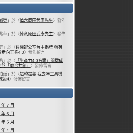
派榮
」於〈
悼念原田武彥先生
〉發佈
兆華
」於〈
悼念原田武彥先生
〉發佈
奇
」於〈
智機辦公室台中揭牌 蔡英
走向工業4.0
〉發佈留言
略
」於〈
「生產力4.0方案」關鍵成
在於「磨合共創」
〉發佈留言
柏廷
」於〈
超韓趕義 我去年工具機
球第4
〉發佈留言
6 年 7 月
6 年 6 月
6 年 5 月
6 年 4 月