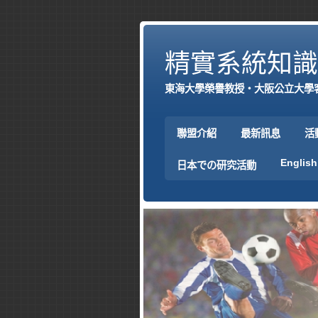
精實系統知識
東海大學榮譽教授‧大阪公立大學
聯盟介紹
最新訊息
活
English
日本での研究活動