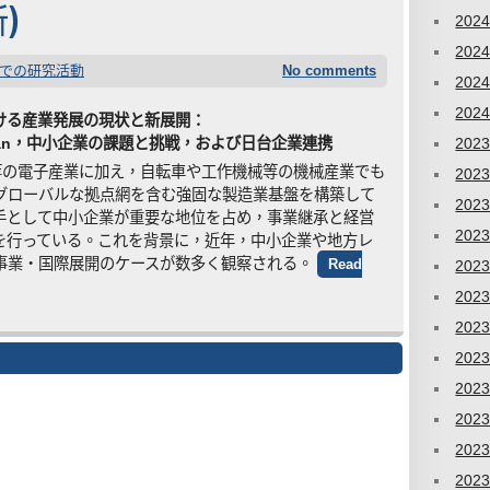
)
202
202
での研究活動
No comments
202
202
ける産業発展の現状と新展開：
aiwan，中小企業の課題と挑戦，および日台企業連携
202
体等の電子産業に加え，自転車や工作機械等の機械産業でも
202
グローバルな拠点網を含む強固な製造業基盤を構築して
202
手として中小企業が重要な地位を占め，事業継承と経営
202
を行っている。これを背景に，近年，中小企業や地方レ
事業・国際展開のケースが数多く観察される。
Read
202
202
202
202
202
202
202
202