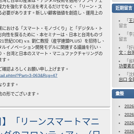
台湾と日本の産業は、デジタル技術を適用サプライチェ
復力を強化する方法を考えるだけでなく、「リーン・ス
近期留言
る必要があります。新しい顧客価値を創造し、運用上の
「
王
留言
業における「スマート・モノづくり」と「デジタル・ト
「
李
方向性を探るために、本セミナーは、日本と台湾ものづ
留言
世紀COE) v.s. 劉仁教授（産学連盟PLUS）を招待し、
タルイノベーション開発モデルに関連する議論を行い、
「
好
文：台灣
り、台湾と日本のスマート・マニュファクチャリングの
ます。
「
省
功要素
ご確認よろしくお願い申し上げます。
「
沈
tdetail.phtml?Part=3-063&Rcg=47
出口 全
なります。
彙整
信の形でございます。
202
202
日】「リーンスマートマニ
202
202