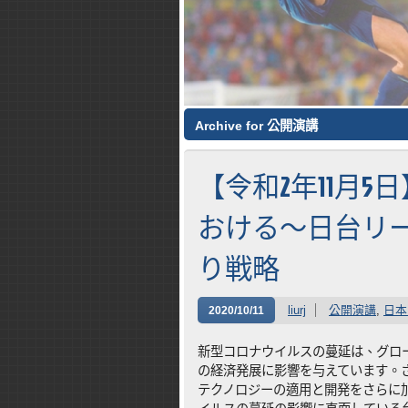
Archive for 公開演講
【令和2年11月
おける～日台リ
り戦略
liurj
公開演講
,
日本
2020/10/11
新型コロナウイルスの蔓延は、グロ
の経済発展に影響を与えています。
テクノロジーの適用と開発をさらに