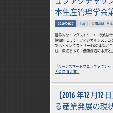
ュファクチャリ
本生産管理学会第
liurj
公開演講
,
日本
2019/06/29
世界的なインダストリー4.0の波は
後如何にして、フィジカルシステム
では、インダストリー4.0の本質と
践に焦点をあて、価値創造の本質と
「リーンスマートマニュファクチャ
大会特別講演）
【2016 年12 
る産業発展の現