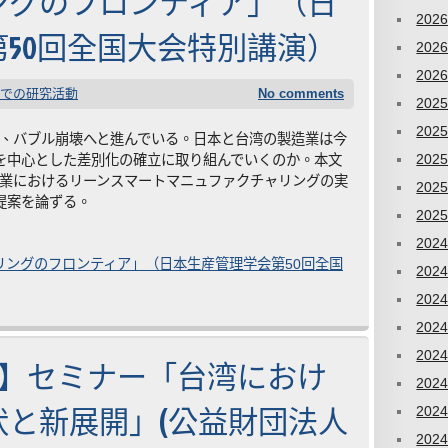
ングのフロンティア」（日
202
50回全国大会特別講演）
202
202
での研究活動
No comments
202
202
今、バブル崩壊へと進んでいる。日本と台湾の製造業は今
202
を中心とした差別化の確立に取り組んでいくのか。本文
企業におけるリーンスマートマニュファクチャリングの実
202
提案を論ずる。
202
202
リングのフロンティア」（日本生産管理学会第50回全国
202
202
202
202
月12 日】セミナー「台湾におけ
202
状と新展開」(公益財団法人
202
202