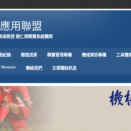
應用聯盟
客座教授 劉仁傑精實系統團隊
動紀錄
聯盟成果
精實管理專欄
機械資訊專欄
工具機
 Version
聯絡我們
企業職缺訊息