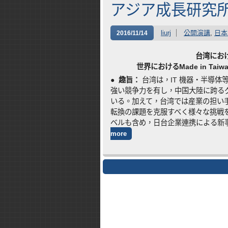
アジア成長研究所
liurj
公開演講
,
日本
2016/11/14
台湾にお
世界におけるMade in T
● 趣旨：
台湾は，IT 機器・半導
強い競争力を有し，中国大陸に跨る
いる。加えて，台湾では産業の担い
転換の課題を克服すべく様々な挑戦
ベルも含め，日台企業連携による新
more