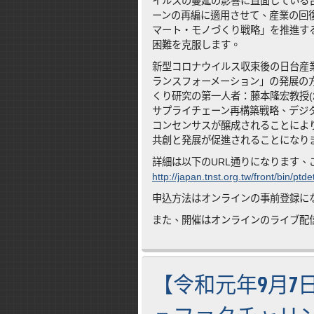
イルスの蔓延の影響に直面している
ーンの再編に適用させて、産業の回
マート・モノづくり戦略」を推進す
困難を克服します。
新型コロナウイルス収束後の日台産
ランスフォーメーション」の発展の
くり研究の第一人者：藤本隆宏教授(21
サプライチェーン再構築戦略、デジ
コンセンサスが醸成されることによ
共創と発展が促進されることになり
詳細は以下のURL通りになります、
http://japan.tnst.org.tw/front/bin/p
申込方法はオンラインの事前登録に
また、開催はオンラインのライブ配
【令和元年9月7