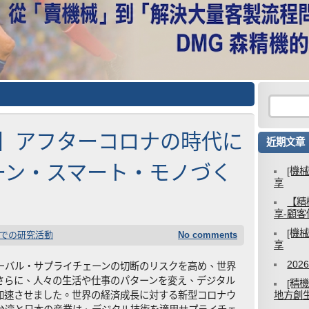
5日】アフターコロナの時代に
近期文章
ーン・スマート・モノづく
[機
享
【精
享-顧
[機
での研究活動
No comments
享
20
ーバル・サプライチェーンの切断のリスクを高め、世界
さらに、人々の生活や仕事のパターンを変え、デジタル
[精
加速させました。世界の経済成長に対する新型コロナウ
地方創