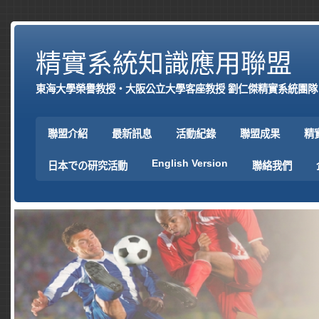
精實系統知識應用聯盟
東海大學榮譽教授‧大阪公立大學客座教授 劉仁傑精實系統團隊
聯盟介紹
最新訊息
活動紀錄
聯盟成果
精
English Version
日本での研究活動
聯絡我們