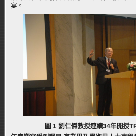
宴。
圖 1 劉仁傑教授連續34年開授T