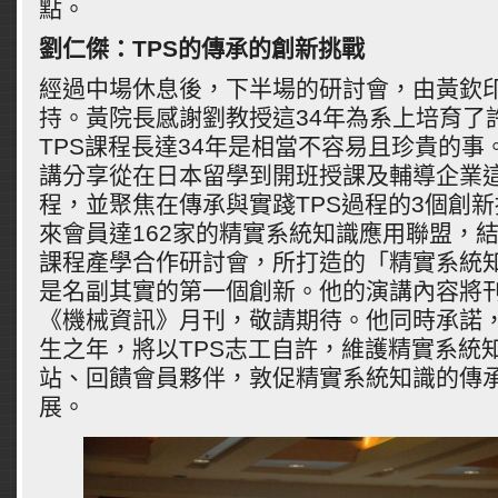
點。
劉仁傑：
TPS
的傳承的創新挑戰
經過中場休息後，下半場的研討會，由黃欽
持。黃院長感謝劉教授這34年為系上培育了
TPS課程長達34年是相當不容易且珍貴的事
講分享從在日本留學到開班授課及輔導企業
程，並聚焦在傳承與實踐TPS過程的3個創新
來會員達162家的精實系統知識應用聯盟，結
課程產學合作研討會，所打造的「精實系統
是名副其實的第一個創新。他的演講內容將
《機械資訊》月刊，敬請期待。他同時承諾
生之年，將以TPS志工自許，維護精實系統
站、回饋會員夥伴，敦促精實系統知識的傳
展。