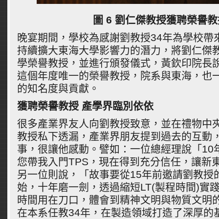
圖 6 劉仁傑教授獲聘榮譽教
晚宴期間，學校為感謝劉教授34年為學校帶
持續擴大東海大學影響力的潛力，將劉仁傑
學榮譽教授，並進行頒發儀式，黃欽印院長
這個年度唯一的榮譽教授，院系與東海，也
的知名度與貢獻。
獲聘榮譽教授
產學界臨別依依
很多產業界友人向劉教授致意，並在禮物中
教授私下透漏，產業界朋友提到過去的互動
事，很讓他感動。譬如：一位總經理說「10
您帶我入門TPS，現在得到充分信任，讓新
另一位則說，「故事要從15年前邀請劉教授
始，十年磨一劍，透過縮短LT(製程時間)實
時間用在刀口，體會到精神文明與物質文明
在本系任教34年，在製造領域打造了深厚的