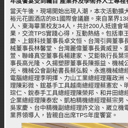
年度饗宴受到矚目 產業界及學術界人士專程
當天午後，現場開始出現人潮，本次活動擴
裕元花園酒店的B1國際會議廳。來自業界13
人、東海畢業校友34人，共計200人抵達會
果，交流TPS實踐心得，互動熱絡。包括車
慶、上銀科技董事長卓文恒、台灣引興董事
械董事長林馨堂、台灣麗偉董事長黃威翌、
萱、聯峰真空董事長楊建家、艾鉅執行長葉
事長高光隆、久揚塑膠董事長陳振益、機械
光、機械公會副秘書長蔡弘毅、永進機械總
電腦總經理李明擇、力山工業總經理羅政洲
理陳彩微、鋐基手工具越南總經理蔡憲宏、
琮仁、銳泰手工具總經理陳榮邦、和井田總
企業總經理陳泰宏、凱柏精機總經理蔡宗男
吳家慶、台中精機副總經理許文治、崴立機
業界領導人，皆親自出席TPS年度饗宴。