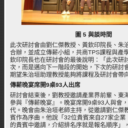
圖 5 與談時間
此次研討會由劉仁傑教授、黃欽印院長、朱
合辦，並成立傳薪小組，共商TPS課程與產
欽印院長也在研討會的最後說明：「此次研
次，而是邁向下一階段的開始，下次的研討
期望朱治垣助理教授能夠將課程及研討會帶
傳薪晚宴
席開9桌93人出席
研討會結束後，劉教授邀請產業界前輩、東
參與『傳薪晚宴』。晚宴席開9桌93人與會
代。晚會由朱治垣老師主持，從邀請劉仁傑
賓作為序曲。他說「32位貴賓來自27家企
的貴賓中邀請，介紹排名序就是報名順序」