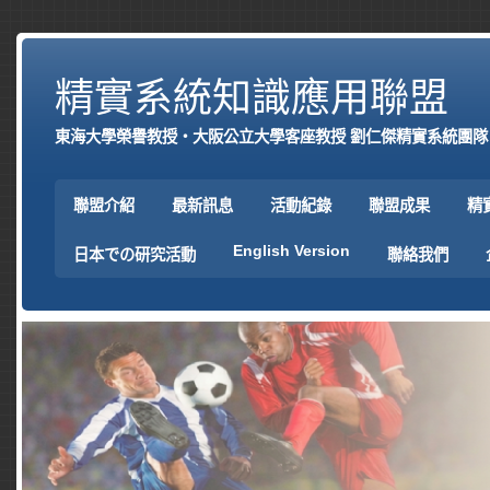
精實系統知識應用聯盟
東海大學榮譽教授‧大阪公立大學客座教授 劉仁傑精實系統團隊
聯盟介紹
最新訊息
活動紀錄
聯盟成果
精
English Version
日本での研究活動
聯絡我們