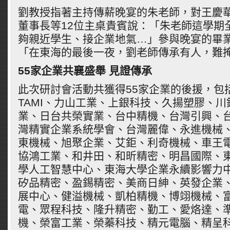
劉教授指著主持傳薪晚宴的朱老師，對王慶
董事長等12位主桌貴賓說：「朱老師這學期
夠親近學生、接企業地氣…」參與晚宴的畢
「在東海的最後一夜，劉老師傳承有人，難
55家企業共襄盛舉 見證傳承
此次研討會活動共獲得55家企業的後援，包
TAMI、力山工業、上銀科技、久揚塑膠、
業、日台共榮實業、台中精機、台灣引興、
灣精實企業系統學會、台灣麗偉、永進機械
東機械、旭聚企業、艾鉅、利奇機械、車王
協鴻工業、和井田、和昕精密、明昌國際、
學人工智慧中心、東海大學企業永續影響力
矽品精密、盈錫精密、美商日紳、英發企業
展中心、健溢機械、凱柏精機、博翊機械、
電、眾程科技、隆升精密、勤工、愛烙達、
機、榮富工業、榮蓁科技、精元電腦、精呈