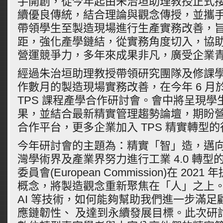
手開創，從今年起由朱治垣助理教授正式
續優良傳統，結合理論與觀念傳授，並攜
帶領學生至製造現場進行生產實務改善，
距，強化產學鏈結，從實務角度切入，協
營運競爭力，多年來成果非凡，廣受企業
經過朱治垣助理教授帶領研究團隊及修課
作數月的製造現場實務改善，在今年 6 月
TPS 課程產學合作研討會。會中將呈現學
果，並結合最新精實管理趨勢論壇，期盼
合作平台，更多企業加入 TPS 精實轉型
今年研討會的主題為：精實「智」造，邁向工
灣學術界及產業界努力進行工業 4.0 轉型
委員會(European Commission)在 2021
概念，將製造觀念重新聚焦在「人」之上
AI 等技術，如何能夠幫助我們進一步滿足
應鏈韌性、 及達到永續發展目標。此次研