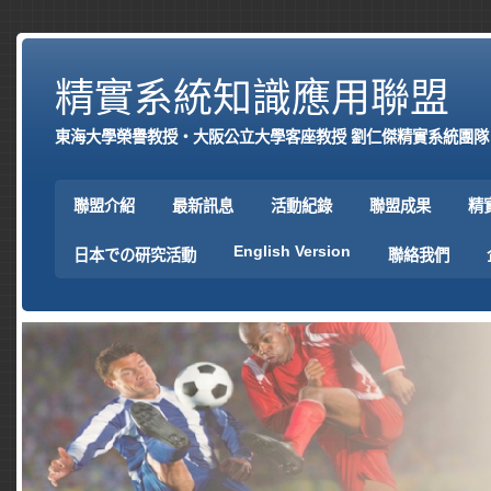
精實系統知識應用聯盟
東海大學榮譽教授‧大阪公立大學客座教授 劉仁傑精實系統團隊
聯盟介紹
最新訊息
活動紀錄
聯盟成果
精
English Version
日本での研究活動
聯絡我們