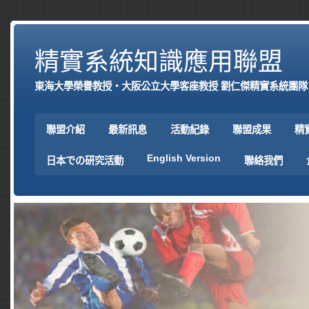
精實系統知識應用聯盟
東海大學榮譽教授‧大阪公立大學客座教授 劉仁傑精實系統團隊
聯盟介紹
最新訊息
活動紀錄
聯盟成果
精
English Version
日本での研究活動
聯絡我們