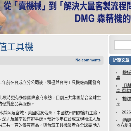
加值工具機
No comments
近期文章
[機
享
二年前在台成立分公司後，積極與台灣工具機廠商開發合
【精
享-顧
動化展時更有多家國際廠商來訪，目前三共集團結合全球生
[機
的優質產品與服務。
享
20
日本靜岡及宮城、美國俄亥俄州、中國杭州四處擁有工廠，
、深圳及越南設有辦事處。預計今年在台成立現地法人及
[精
供三共一貫的優質產品，與台灣工具機業者在全球競爭的
地方創