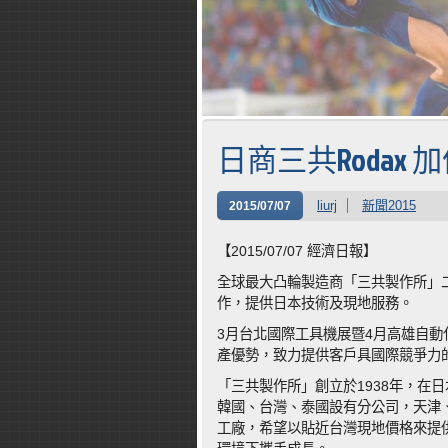
日商三共Rodax 
liurj
新聞2015
2015/07/07
【2015/07/07 經濟日報】
全球最大凸輪製造商「三共製作所」
作，提供日本技術及現地服務。
3月台北國際工具機展暨4月高雄自
產優勢，致力提供客戶具國際競爭力
「三共製作所」創立於1938年，在
韓國、台灣、泰國設有分公司，天津
工廠，希望以貼近台灣現地價格來提