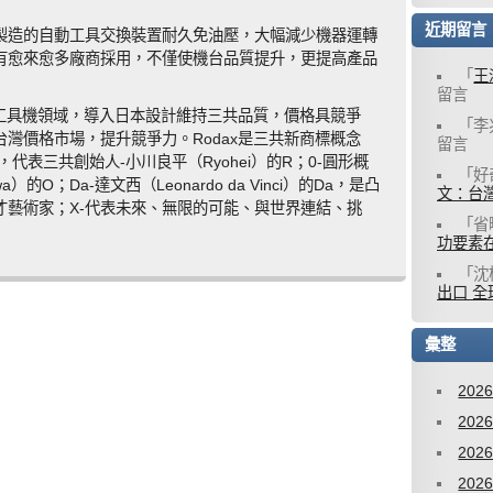
近期留言
製造的自動工具交換裝置耐久免油壓，大幅減少機器運轉
有愈來愈多廠商採用，不僅使機台品質提升，更提高產品
「
王
留言
在工具機領域，導入日本設計維持三共品質，價格具競爭
「
李
灣價格市場，提升競爭力。Rodax是三共新商標概念
留言
lling，代表三共創始人-小川良平（Ryohei）的R；0-圓形概
「
好
O；Da-達文西（Leonardo da Vinci）的Da，是凸
文：台灣
才藝術家；X-代表未來、無限的可能、與世界連結、挑
「
省
功要素
「
沈
出口 全
彙整
202
202
202
202