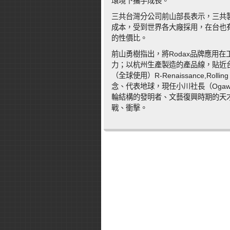
環境下攜手成長。
三共台灣分公司前山部長表示，三共
成本，受到世界各大廠採用，在台也
的性價比。
前山勇樹指出，將Rodax品牌應用
力；以杭州生產製造的產品線，貼近台
（全球使用）R-Renaissance,Ro
念、代表地球，現任小川社長（Ogawa）的
輪結構的發明者、文藝復興時期的天
戰、衝擊。
Comments are closed.