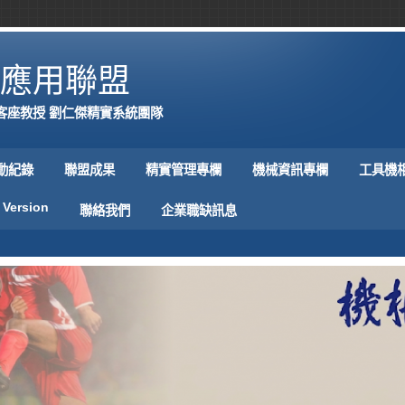
應用聯盟
客座教授 劉仁傑精實系統團隊
動紀錄
聯盟成果
精實管理專欄
機械資訊專欄
工具機
 Version
聯絡我們
企業職缺訊息