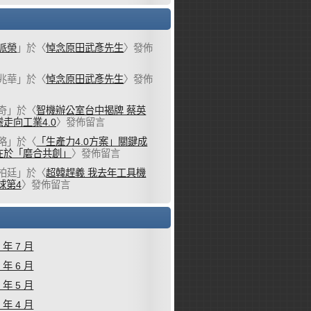
派榮
」於〈
悼念原田武彥先生
〉發佈
兆華
」於〈
悼念原田武彥先生
〉發佈
奇
」於〈
智機辦公室台中揭牌 蔡英
走向工業4.0
〉發佈留言
略
」於〈
「生產力4.0方案」關鍵成
在於「磨合共創」
〉發佈留言
柏廷
」於〈
超韓趕義 我去年工具機
球第4
〉發佈留言
6 年 7 月
6 年 6 月
6 年 5 月
6 年 4 月