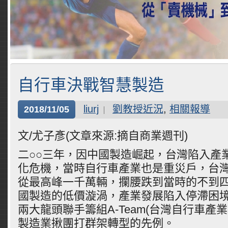
自行車決戰智慧製造
liurj
劉教授近況
,
相關報導
2018/11/05
文/尤子彥(文章來源:摘自商業週刊)
二○○三年，因中國製造崛起，台灣陷入產
化危機，當時自行車產業也是重災戶，台
從最高峰一千萬輛，攔腰跌到當時的不到
國製造的低價漩渦，產業發展陷入停滯困
兩大龍頭聯手籌組A-Team(台灣自行車產
製造業揪團打群架轉型的先例。