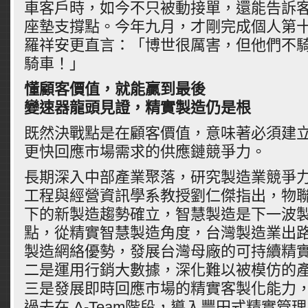
車客戶時，如今不只被動接單，還能告訴
座墊支撐點。今年九月，才剛完成個人第
羅祥安更直言：「博世很厲害，但他們不騎
騎車！」
懂顧客價值，就能贏到最後
變速器龍頭見證，精實製造仍是根
既然決戰點是在顧客價值，意味著必須建
更快回應市場需求的供應鏈競爭力。
長期深入中部產業聚落，研究製造業競爭
工程與經營資訊學系教授劉仁傑指出，物
下的新製造趨勢確立，智慧製造是下一波
點，從精實智慧製造角度，台灣製造業出
製造網絡優勢，發展台灣母廠的可持續精
二是運用行銷大數據，深化難以被模仿的
三是發展即時回應市場的精實客製化能力
過去在 A-Team階段，導入豐田式精實管