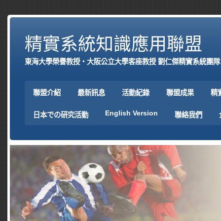
精實系統知識應用聯盟
東海大學榮譽教授‧大阪公立大學客座教授 劉仁傑精實系統團隊
聯盟介紹
最新訊息
活動紀錄
聯盟成果
精
English Version
日本での研究活動
聯絡我們