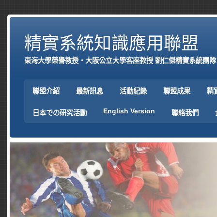
精實系統知識應用聯盟
東海大學榮譽教授‧大阪公立大學客座教授 劉仁傑精實系統團隊
聯盟介紹
最新訊息
活動紀錄
聯盟成果
精
English Version
日本での研究活動
聯絡我們