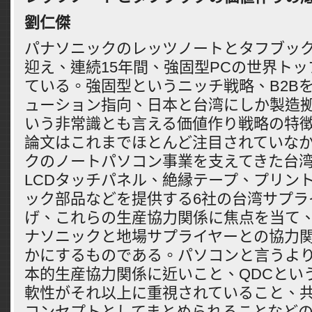
劉仁傑
パナソニックのレッツノートとタフブック
迎え、連続15年間、強固型PCの世界ト
ている。強固型というニッチ戦略、B2B
ューション指向、日本と台湾にしか製造
いう非常識とも言える価値作り戦略の特
論文はこれまでほとんど注目されていな
クのノートパソコン事業を支えてきた台
LCDタッチパネル、絶縁テープ、プリン
ック部品などを提供する6社の台湾サプラ
げ、これらの生産協力関係に焦点を当て
ナソニックと地場サプライヤーとの協力
かにするものである。パソコンと言うよ
本的生産協力関係に近いこと、QDCとい
軟性がそれ以上に重視されていること、
コンセプトとしてまとめられることなど