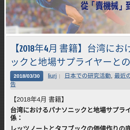
【2018年4月 書籍】台湾に
ックと地場サプライヤーと
liurj
日本での研究活動
,
最近
2018/03/30
告
【2018年4月 書籍】
台湾におけるパナソニックと地場サプラ
係
：
レッツノートとタフブックの
価値作りの