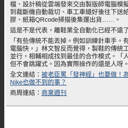
檔、設計稿從雲端發來交由製版師電腦模
到裁斷機自動裁切、車工車縫好後往下送
膠、紙箱
QRcode
掃描後集運出貨
……
。
這是不是代表，離鞋業全自動化已經不遠
「有些傳統不能丟掉。例如訓練針車手。
電腦快，」林文智反而覺得，製鞋的傳統
並行，相輔相成找到最佳的合作模式。「
但不會跳躍式。因為實際操作的還是人呀
全文連結：
被老臣罵「發神經」也要做！
Nike也做不到的事？
商周連結：
商業週刊
Comments are closed.