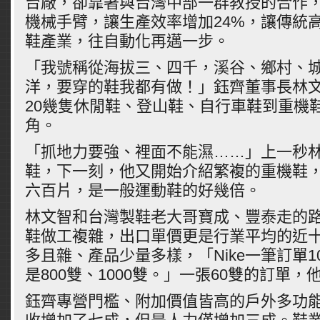
台廠，卻靠著與台灣中部一群教授的合作
機械手臂，讓生產效率增加
24%
，讓傳統
鞋產業，往自動化再邁一步。
「我號稱從海拔三、四千，溪谷、鄉村、
洋，要穿的鞋我都有做！」鈺齊董事長林
20
幾隻休閒鞋、登山鞋、自行車鞋到重機
角。
「抓地力要強、裡面不能濕
……
」上一秒
鞋，下一刻，他又開始介紹繁複的重機鞋
六百片，是一般運動鞋的好幾倍。
林文智和台灣製鞋老大哥寶成、豐泰走的
鞋做工複雜，出口單價更是行業平均的近
多且雜、產品少量多樣，「
Nike
一筆訂單
1
是
800
雙、
1000
雙。」一張
60
雙的訂單，
鈺齊專營門檻、附加價值皆高的戶外多功