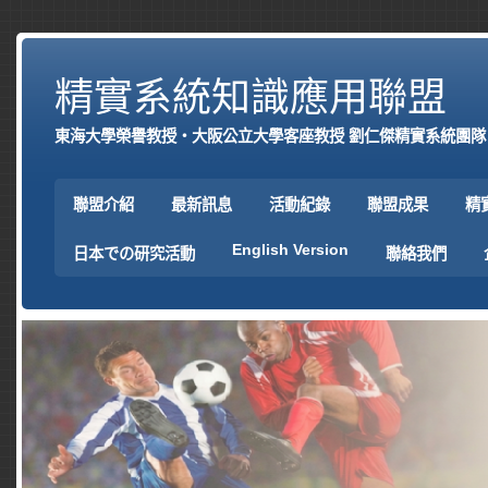
精實系統知識應用聯盟
東海大學榮譽教授‧大阪公立大學客座教授 劉仁傑精實系統團隊
聯盟介紹
最新訊息
活動紀錄
聯盟成果
精
English Version
日本での研究活動
聯絡我們