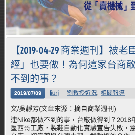
【2019-04-29 商業週刊】被
經」也要做！為何這家台商敢做
不到的事？
liurj
劉教授近況
,
相關報導
2019/07/09
文/吳靜芳(文章來源：摘自商業週刊)
連
Nike
都做不到的事，台廠做得到？
2018
墨西哥工廠，製鞋自動化實驗宣告失敗，