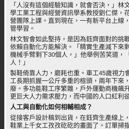
「人沒有這個經驗知識，就會否決，」林
學工業工程與經營資訊學系教授劉仁傑，
營團隊上課。直到現在，一有新平台上線
管學習。
林文智會如此堅持，是因為鈺齊面對的挑
依賴自動化方能解決。「精實生產減下來
機械手臂剩下
30
個人，」他舉例苦笑道，
人！」
製鞋倚靠人力，磨耗也重。車工
45
歲視力
工長期抓握一公斤多重的楦頭，兩年下來
廢。多功能鞋工序繁雜，戶外運動商機飆
更巨大人力需求壓力，而中國的人口紅利
人工與自動化如何相輔相成？
從接客戶設計稿到出貨，在鈺齊生產線上
鞋業上千女工孜孜矻矻的畫面了。訂單掃