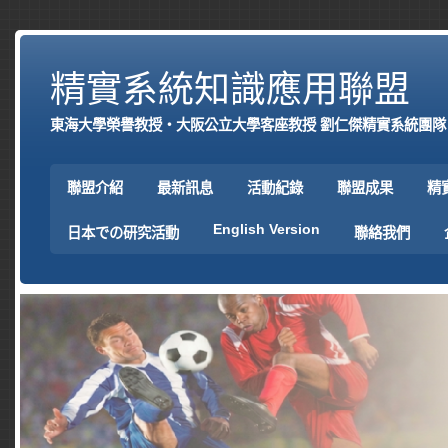
精實系統知識應用聯盟
東海大學榮譽教授‧大阪公立大學客座教授 劉仁傑精實系統團隊
聯盟介紹
最新訊息
活動紀錄
聯盟成果
精
English Version
日本での研究活動
聯絡我們