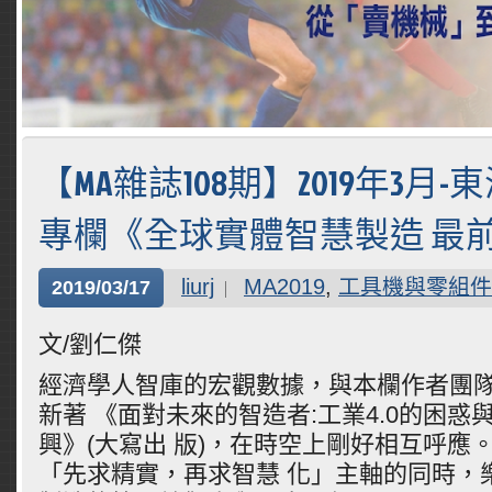
【MA雜誌108期】2019年3月
專欄《全球實體智慧製造 最
liurj
MA2019
,
工具機與零組件
2019/03/17
文/劉仁傑
經濟學人智庫的宏觀數據，與本欄作者團隊
新著 《面對未來的智造者:工業4.0的困惑
興》(大寫出 版)，在時空上剛好相互呼應
「先求精實，再求智慧 化」主軸的同時，