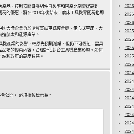
202
台產品、控制器關鍵零組件自製率和國產比例要提高到
關稅的優惠，將在2016年後結束，磨床工具機零關稅也即
202
202
中國大陸企業勇於購買嘗試車銑複合機、走心式車床、大
202
前進航太和能源產業。
202
工具機產業的影響，較原先預期減緩，但仍不可輕忽，需具
202
品品項的優惠內容，合理評估對台工具機產業影響。如何
202
，端賴政府的高度智慧。
202
202
202
202
不會公開。
必填欄位標示為
*
202
202
202
202
202