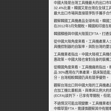
中國大陸是台灣工具機最大的出口市場
32.4%比重。韓國又是台灣在全球
最大出口市場與直接競爭對手攜手合
觀察韓國工具機產品全球布局，韓國工
在2012年3月免關稅。韓國和印度
韓國積極與中國大陸簽訂FTA，打
從中國大陸角度來看，工具機產業人
具機控制器的自製率，與對台灣的要
工具機業者指出，中國大陸視工具機
惠政策。中國大陸也會對自身的裝備
從韓國角度來看，工具機廠商指出，
品 30%應用在汽車產業，銑床製造
分，台灣相較韓國仍具有競爭優勢。
觀察台灣出口到中國大陸的工具機產
合加工機比重較高，與車床比例大約
(ECFA)談判下，已享有零關稅，
不過情況可能出現變數。工具機業者
中韓草簽FTA，需謹慎觀察其中有關