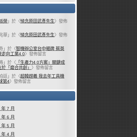
派榮
」於〈
悼念原田武彥先生
〉發佈
兆華
」於〈
悼念原田武彥先生
〉發佈
奇
」於〈
智機辦公室台中揭牌 蔡英
走向工業4.0
〉發佈留言
略
」於〈
「生產力4.0方案」關鍵成
在於「磨合共創」
〉發佈留言
柏廷
」於〈
超韓趕義 我去年工具機
球第4
〉發佈留言
6 年 7 月
6 年 6 月
6 年 5 月
6 年 4 月