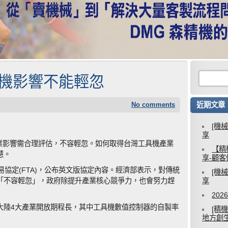
具機影響不能輕忽
No comments
近期文章
[機
享
產業影響需合理評估，不容輕忽。如何取得台灣工具機產業
【精
慧。
享-顧
易協定(FTA)，公布英文版協定內容。經濟部表示，對傳統
[機
「不容輕忽」，政府除提升產業核心競爭力，也會努力趕
享
20
大陸4大產業開放期程長，其中工具機數值控制器的自製率
[精
地方創