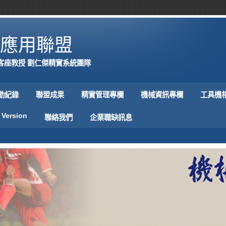
應用聯盟
客座教授 劉仁傑精實系統團隊
動紀錄
聯盟成果
精實管理專欄
機械資訊專欄
工具機
 Version
聯絡我們
企業職缺訊息