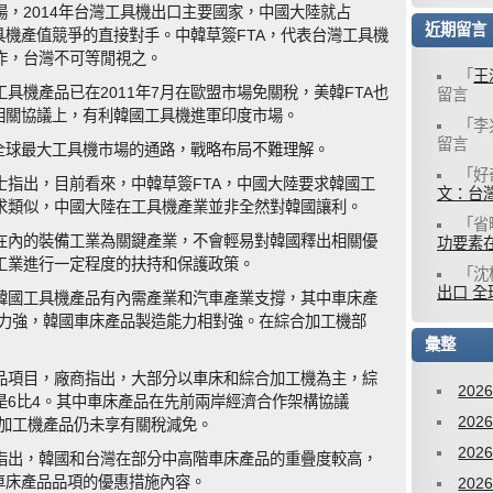
，2014年台灣工具機出口主要國家，中國大陸就占
近期留言
工具機產值競爭的直接對手。中韓草簽FTA，代表台灣工具機
作，台灣不可等閒視之。
「
王
具機產品已在2011年7月在歐盟市場免關稅，美韓FTA也
留言
在相關協議上，有利韓國工具機進軍印度市場。
「
李
留言
通全球最大工具機市場的通路，戰略布局不難理解。
「
好
士指出，目前看來，中韓草簽FTA，中國大陸要求韓國工
文：台灣
求類似，中國大陸在工具機產業並非全然對韓國讓利。
「
省
在內的裝備工業為關鍵產業，不會輕易對韓國釋出相關優
功要素
工業進行一定程度的扶持和保護政策。
「
沈
出口 全
韓國工具機產品有內需產業和汽車產業支撐，其中車床產
能力強，韓國車床產品製造能力相對強。在綜合加工機部
彙整
品項目，廠商指出，大部分以車床和綜合加工機為主，綜
202
是6比4。其中車床產品在先前兩岸經濟合作架構協議
202
但是加工機產品仍未享有關稅減免。
202
指出，韓國和台灣在部分中高階車床產品的重疊度較高，
車床產品品項的優惠措施內容。
202