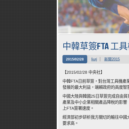
中韓草簽FTA 工
liurj
新聞2015
2015/02/28
【2015/02/28 中央社】
中韓FTA日前草簽，對台灣工具機
發展的最大利益，端賴政府的高度智
中國大陸與韓國25日草簽完成自由貿
產業及中小企業相關產品降稅的影響
上FTA簽署速度。
經濟部初步研析我方關切的輸往中國
要求高。