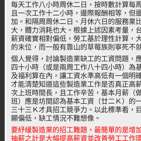
每天工作八小時周休二日，按時數計算每
且一次工作十二小時，邊際報酬相等，但
加。和隔周周休二日、月休六日的服務業
大，體力消耗也大。根據上述因素考量，
薪資確實相對偏低，勞工基於理性計算，
的末位，而一般有靠山的草莓族則寧死不
個人覺得，討論製造業缺工的工資問題，
四十小時（或是兩周工作八十四小時）為
及福利算在內，讓工資水準高低有一個明
才能清楚知道這些製造業工作是否真正高
次上班時間長，且工作辛苦，基本月薪（
班）應是坊間認為基本工資（廿二Ｋ）的
三十三Ｋ才具招工競爭力。以此標準看，
顯偏低，缺工情況不難想像。
要紓緩製造業的招工難題，最簡單的是增
抽薪之計是大幅提高薪資並改善勞工工作