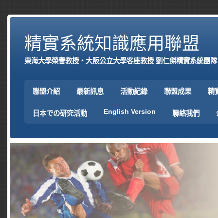
精實系統知識應用聯盟
東海大學榮譽教授‧大阪公立大學客座教授 劉仁傑精實系統團隊
聯盟介紹
最新訊息
活動紀錄
聯盟成果
精
English Version
日本での研究活動
聯絡我們