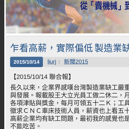
乍看高薪，實際偏低 製造業
liurj
新聞2015
2015/10/14
【2015/10/14 聯合報】
長久以來，企業界感嘆台灣製造業缺工嚴
與發展。報載股王大立光員工做二休二，
各項津貼與獎金，每月可領五十二Ｋ；工
徵求ＣＮＣ車床技術人員，薪資也上看五
高薪企業均有缺工問題，最初我的感覺也
不能吃苦。