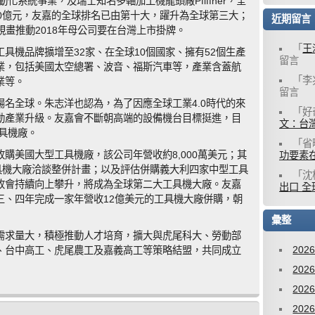
化系統事業，及瑞士知名多軸加工機龍頭廠Pfiffner，全
0億元，友嘉的全球排名已由第十大，躍升為全球第三大；
近期留言
規畫推動2018年母公司要在台灣上市掛牌。
「
王
具機品牌擴增至32家、在全球10個國家、擁有52個生產
留言
業，包括美國太空總署、波音、福斯汽車等，產業含蓋航
「
李
業等。
留言
名全球。朱志洋也認為，為了因應全球工業4.0時代的來
「
好
動產業升級。友嘉會不斷朝高端的設備機台目標挺進，目
文：台灣
工具機廠。
「
省
購美國大型工具機廠，該公司年營收約8,000萬美元；其
功要素
具機大廠洽談整併計畫；以及評估併購義大利四家中型工具
「
沈
收會持續向上攀升，將成為全球第二大工具機大廠。友嘉
出口 全
三、四年完成一家年營收12億美元的工具機大廠併購，朝
彙整
需求量大，積極推動人才培育，擴大與虎尾科大、勞動部
202
、台中高工、虎尾農工及嘉義高工等策略結盟，共同成立
202
202
202