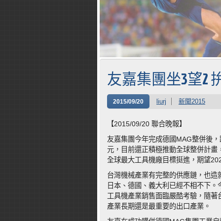
友嘉集團坐3望2 
liurj
新聞2015
2015/09/20
【2015/09/20 聯合晚報】
友嘉集團今年完成德國MAG整併後，
元，目前還正積極推動全球整併計畫
全球最大工具機廠目標挺進，期望20
台灣機械產業有完整的供應鏈，也造
日本、德國、義大利已經不相不下。
工具機產業銷售面臨嚴酷考驗，隨著
產業長期還是最重要的出口產業。