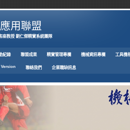
應用聯盟
客座教授 劉仁傑精實系統團隊
動紀錄
聯盟成果
精實管理專欄
機械資訊專欄
工具機
 Version
聯絡我們
企業職缺訊息