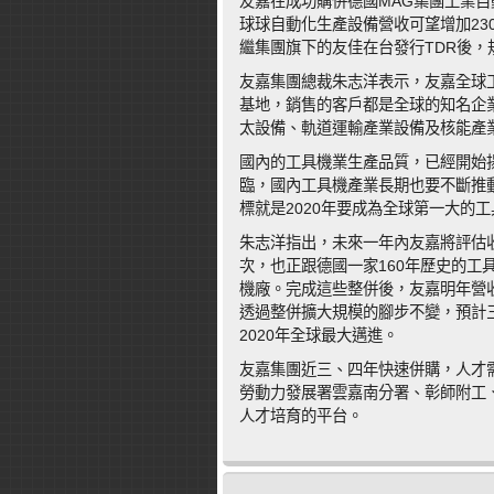
友嘉在成功購併德國MAG集團工業自動
球球自動化生產設備營收可望增加23
繼集團旗下的友佳在台發行TDR後，
友嘉集團總裁朱志洋表示，友嘉全球工
基地，銷售的客戶都是全球的知名企
太設備、軌道運輸產業設備及核能產
國內的工具機業生產品質，已經開始揚
臨，國內工具機產業長期也要不斷推
標就是2020年要成為全球第一大的
朱志洋指出，未來一年內友嘉將評估收
次，也正跟德國一家160年歷史的工
機廠。完成這些整併後，友嘉明年營
透過整併擴大規模的腳步不變，預計
2020年全球最大邁進。
友嘉集團近三、四年快速併購，人才
勞動力發展署雲嘉南分署、彰師附工
人才培育的平台。