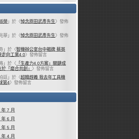
派榮
」於〈
悼念原田武彥先生
〉發佈
兆華
」於〈
悼念原田武彥先生
〉發佈
奇
」於〈
智機辦公室台中揭牌 蔡英
走向工業4.0
〉發佈留言
略
」於〈
「生產力4.0方案」關鍵成
在於「磨合共創」
〉發佈留言
柏廷
」於〈
超韓趕義 我去年工具機
球第4
〉發佈留言
6 年 7 月
6 年 6 月
6 年 5 月
6 年 4 月