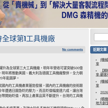
拚全球第1工具機廠
No comments
近期文章
[機
享
躍升為全球第三大工具機廠，明年年營收可望突破500億
【精
，明年將推動美國、義大利及德國工具機廠整併，全力朝
享-顧
20年能圓夢。
[機
就國內的工具機產業蓬勃發展，國內的工具機廠的技術跟
享
今年遭遇日圓急貶的壓力，而且貶值幅度達六成，讓台灣
20
台幣開始貶值，再加上產業品質不斷提升，台灣的工具機
[精
地方創