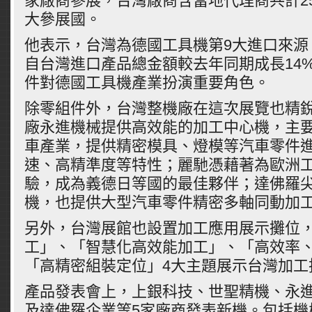
家廠商參展，台灣廠商含當地代理商共計2
大參展國。
他表示，台灣為德國工具機第9大進口來源
自台灣進口產品總金額較去年同期成長14
件對德國工具機產業扮演重要角色。
除零組件外，台灣整機廠在這次展覽也精
廠永進機械提供高效能的加工中心機，主
車產業，提供精密模具、燈模等汽車零件
速、高精準度等特性；麗馳憑藉著為歐洲工
驗，成為義德日等國的最佳夥伴；達佛羅
機，也提供大型汽車零件精密多軸同動加
另外，台灣展館也設置加工應用展示攤位
工」、「智慧化高效能加工」、「高效率
「高精密組裝定位」4大主題展示台灣加工
產品發表會上，上銀科技、世聖精機、永
及達佛羅企業等5家廠商發表新機。包括機