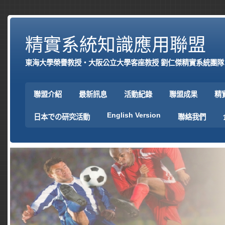
精實系統知識應用聯盟
東海大學榮譽教授‧大阪公立大學客座教授 劉仁傑精實系統團隊
聯盟介紹
最新訊息
活動紀錄
聯盟成果
精
English Version
日本での研究活動
聯絡我們