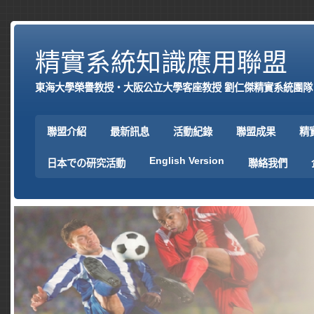
精實系統知識應用聯盟
東海大學榮譽教授‧大阪公立大學客座教授 劉仁傑精實系統團隊
聯盟介紹
最新訊息
活動紀錄
聯盟成果
精
English Version
日本での研究活動
聯絡我們