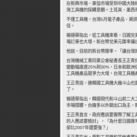
在新興市場，東協市場受到中國大陸
灣工具機的採購意願。土耳其、墨西
不僅工具機，台灣5月電子產品、資
佳。
楊德華指出，從工具機來看，日圓兌
場訂單也大增。新台幣兌美元匯率讓
他說，目前的新台幣匯率，「讓台灣
台灣機械工業同業公會秘書長王正青
變動幅度達25%到30%，日本和歐
工具機產品競爭力大增，台灣工具機
王正青說，連韓國工具機大廠斗山也
了。
楊德華指出，韓國現代和斗山前二大
市場撐腰，台廠多以外銷出口為主，
王正青直言，政府應該要實際了解工
的人應該要檢討」，「為什麼日圓匯率
卻比2007年還要強？」