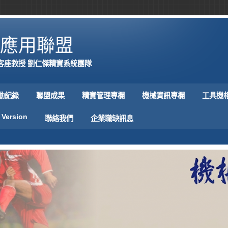
應用聯盟
客座教授 劉仁傑精實系統團隊
動紀錄
聯盟成果
精實管理專欄
機械資訊專欄
工具機
 Version
聯絡我們
企業職缺訊息