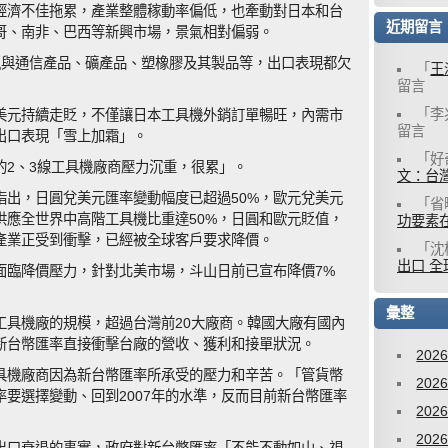
經濟不佳拖累，產業整體稼動率偏低，也牽動對日本和台
近期留言
哥、南非、巴西等新興市場，景氣相對偏弱。
訊與通信產品、礦產品、塑橡膠及其製品等，出口表現都欠
「
王
留言
「
李
美元持續走貶，不僅讓日本工具機外銷訂單暢旺，內需市
留言
出口表現「雪上加霜」。
「
好
的2、3線工具機廠商壓力沉重，很累」。
文：台灣
指出，日圓兌美元匯率變動幅度已超過50%，歐元兌美元
「
省
洲供應全世界中高階工具機比重達50%，日圓和歐元貶值，
功要素
產業正受到衝擊，已經被全球客戶要求降價。
「
沈
出口 全
面臨降價壓力，針對北美市場，斗山日前已宣布降價7%
彙整
工具機廠的規模，超過台灣前20大廠商。韓國大廠有國內
新台幣匯率直接衝擊台廠的營收、獲利和接單狀況。
202
具機廠商因為新台幣匯率所承受的壓力和辛苦。「管貨幣
202
要選擇變動、回到2007年的水準，反而目前新台幣匯率
202
202