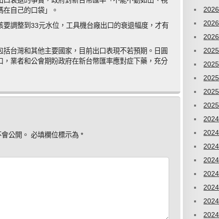
出口衰退的事實，政府對新台幣匯率「不能不動如山、視
202
碼在自己的口袋」。
202
該要調整到33元水位，工具機台廠出口的衰退幅度，才有
202
202
包括台灣和其他主要國家，目前出口表現不若預期。日圓
口，業者和公會期盼政府在新台幣匯率應對症下藥，充分
202
202
202
202
202
202
不會公開。
必填欄位標示為
*
202
202
202
202
202
202