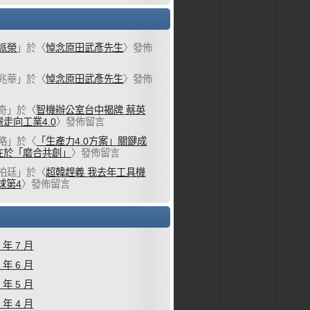
派榮
」於〈
悼念原田武彥先生
〉發佈
兆華
」於〈
悼念原田武彥先生
〉發佈
奇
」於〈
智機辦公室台中揭牌 蔡英
走向工業4.0
〉發佈留言
略
」於〈
「生產力4.0方案」關鍵成
在於「磨合共創」
〉發佈留言
柏廷
」於〈
超韓趕義 我去年工具機
球第4
〉發佈留言
6 年 7 月
6 年 6 月
6 年 5 月
6 年 4 月