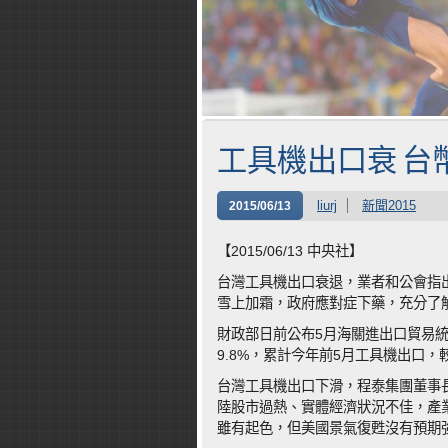
工具機出口衰 台
liurj
新聞2015
2015/06/13
【2015/06/13 中央社】
台灣工具機出口衰退，業者和公會指
雪上加霜，政府應對症下藥，充分了
財政部日前公布5月海關進出口貿易統
9.8%，累計今年前5月工具機出口，較
台灣工具機出口下滑，程泰集團董事
陸股市過熱、實體經濟狀況不佳，產
雖有起色，但美國景氣復甦沒有預期