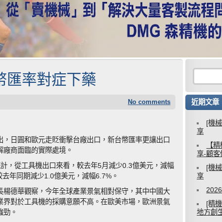
幣匯率對症下藥
No comments
近期文章
[機
享
出，日圓和歐元走貶衝擊台廠出口，新台幣匯率更讓出口
【精
解廠商面臨的實際處境。
享-顧
計，從工具機出口來看，較去年5月減少0.3億美元，減幅
[機
去年同期減少1.0億美元，減幅6.7%。
享
20
長楊德華觀察，今年全球產業景氣相對保守，其中中國大
業界對於工具機的採購意願不高。在歐美市場，歐洲景氣
[精
強勁。
地方創