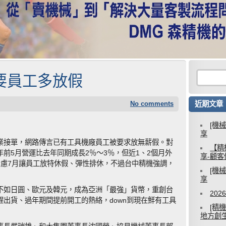
要員工多放假
No comments
近期文章
[機
享
業接單，網路傳言已有工具機廠員工被要求放無薪假。對
【精
前5月營運比去年同期成長2％～3％，但近1、2個月外
享-顧
考慮7月讓員工放特休假、彈性排休，不過台中精機強調，
[機
享
不如日圓、歐元及韓元，成為亞洲「最強」貨幣，重創台
20
出貨、過年期間提前開工的熱絡，down到現在鮮有工具
[精
地方創