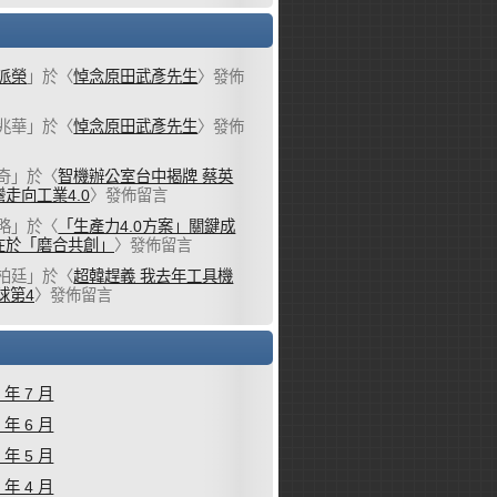
派榮
」於〈
悼念原田武彥先生
〉發佈
兆華
」於〈
悼念原田武彥先生
〉發佈
奇
」於〈
智機辦公室台中揭牌 蔡英
走向工業4.0
〉發佈留言
略
」於〈
「生產力4.0方案」關鍵成
在於「磨合共創」
〉發佈留言
柏廷
」於〈
超韓趕義 我去年工具機
球第4
〉發佈留言
6 年 7 月
6 年 6 月
6 年 5 月
6 年 4 月