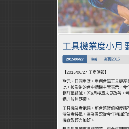
工具機業度小月 
liurj
新聞2015
2015/06/27
【2015/06/27 工商時報】
歐元、日圓重貶，重創台灣工具機產
此，被影射的台中精機主管表示，今年
銷訂單遽減，若6月接單未見改善，
絕非放無薪假。
工具機業者抱怨，新台幣貶值幅度遠
灣業者接單，產業景況從今年初加班趕
機廠敢輕言加班。