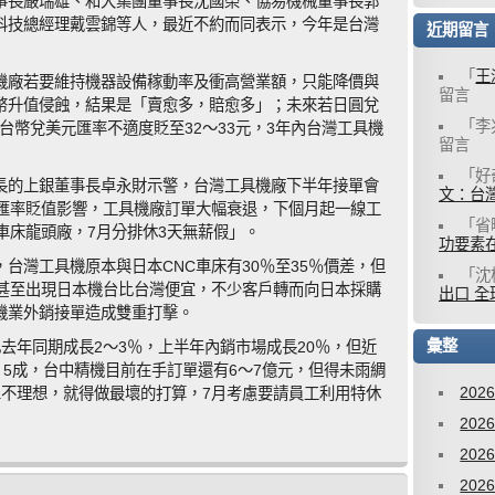
事長嚴瑞雄、和大集團董事長沈國榮、協易機械董事長郭
科技總經理戴雲錦等人，最近不約而同表示，今年是台灣
近期留言
「
王
機廠若要維持機器設備稼動率及衝高營業額，只能降價與
留言
幣升值侵蝕，結果是「賣愈多，賠愈多」；未來若日圓兌
「
李
新台幣兌美元匯率不適度貶至32～33元，3年內台灣工具機
留言
「
好
長的上銀董事長卓永財示警，台灣工具機廠下半年接單會
文：台灣
圓匯率貶值影響，工具機廠訂單大幅衰退，下個月起一線工
「
省
車床龍頭廠，7月分排休3天無薪假」。
功要素
台灣工具機原本與日本CNC車床有30％至35％價差，但
「
沈
，甚至出現日本機台比台灣便宜，不少客戶轉而向日本採購
出口 全
機業外銷接單造成雙重打擊。
彙整
去年同期成長2～3％，上半年內銷市場成長20％，但近
、5成，台中精機目前在手訂單還有6～7億元，但得未雨綢
202
單不理想，就得做最壞的打算，7月考慮要請員工利用特休
202
202
202