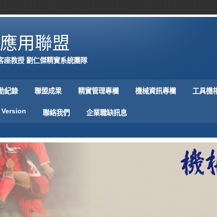
應用聯盟
客座教授 劉仁傑精實系統團隊
動紀錄
聯盟成果
精實管理專欄
機械資訊專欄
工具機
 Version
聯絡我們
企業職缺訊息