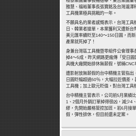
程泰集團董事長楊德華、東台集團董
雅慧、福裕董事長張寶銘及台灣瀧澤
工具機業極具挑戰的一年。
不願具名的業者感慨表示，台灣工具
日、韓業者搶單，本業獲利又遭新台
美元匯率續貶至140～150日圓，而
產業就死掉了！
身兼台灣區工具機暨零組件公會理事
掉4～5成，昨天網路更瘋傳「受日
具機大廠開始排休無薪假，號稱CNC
遭影射放無薪假的台中精機主管指出，
日圓貶幅超過50％，大幅拉近價差
工具機；加上歐元貶值，對台灣工具
台中精機主管表示，公司前5月業績比
1、2個月外銷訂單掉得很凶，減少4
繆，先開始嚴格管控加班。若6月接
假，彈性排休，但目前還未定案。