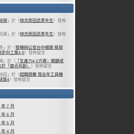
派榮
」於〈
悼念原田武彥先生
〉發佈
兆華
」於〈
悼念原田武彥先生
〉發佈
奇
」於〈
智機辦公室台中揭牌 蔡英
走向工業4.0
〉發佈留言
略
」於〈
「生產力4.0方案」關鍵成
在於「磨合共創」
〉發佈留言
柏廷
」於〈
超韓趕義 我去年工具機
球第4
〉發佈留言
6 年 7 月
6 年 6 月
6 年 5 月
6 年 4 月