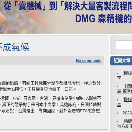
不成氣候
No comments
近期文章
[機
享
程及細節出爐，有關工具機部分幾乎都排除降稅，僅少數分
【精
，衝擊大為降低，工具機業界也鬆了一口氣。
享-顧
財昨（25）日表示，台灣工具機產業受中韓FTA衝擊不
[機
，真正的競爭對手是日本中高階工具機廠商，日圓貶值對
享
卓永財說，台灣是出口導向國家，對外簽署的FTA愈多愈
20
[精
地方創