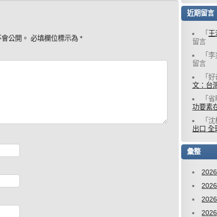
近期留言
「
王
不會公開。
必填欄位標示為
*
留言
「
李
留言
「
好
文：台灣
「
省
功要素
「
沈
出口 全
彙整
202
202
202
202