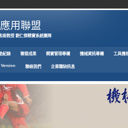
應用聯盟
客座教授 劉仁傑精實系統團隊
動紀錄
聯盟成果
精實管理專欄
機械資訊專欄
工具機
 Version
聯絡我們
企業職缺訊息