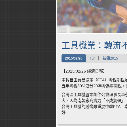
工具機業：韓流
liurj
新聞2015
2015/02/26
【2015/02/26 經濟日報】
中韓自由貿易協定（FTA）降稅期
五年降稅30%或分20年降為零關稅
台灣區工具機暨零組件公會理事長卓永
大，因為南韓廠商實力「不成氣候」
台灣工具機的威脅嚴重於中韓FTA。
好。