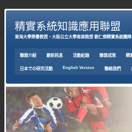
精實系統知識應用聯盟
東海大學榮譽教授‧大阪公立大學客座教授 劉仁傑精實系統團隊
聯盟介紹
最新訊息
活動紀錄
聯盟成果
精
English Version
日本での研究活動
聯絡我們