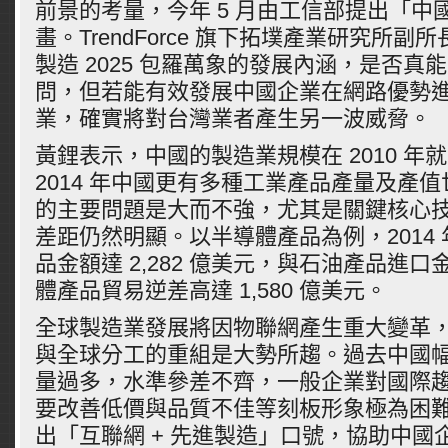
前景的考量，今年 5 月由工信部提出「中國製
畫。TrendForce 旗下拓墣產業研究所
製造 2025 包羅萬象的發展內涵，是否真
問，但若能有效發展中國企業在網路優勢
業，確實將對台灣業者產生另一波威脅。
黃鋰表示，中國的製造業規模在 2010 年
2014 年中國更有多種工業產品產量及產
的主要問題是大而不強，尤其是關鍵核心
差距仍然明顯。以半導體產品為例，2014
品金額達 2,282 億美元，與石油產品進
體產品貿易逆差高達 1,580 億美元。
全球製造業發展將因物聯網產生重大變革
與全球分工的重組是大勢所趨。過去中國
量過多，水準參差不齊，一般企業對國際
要改善低價與品質不佳等刻板形象極為困
出「互聯網 + 先進製造」口號，協助中國