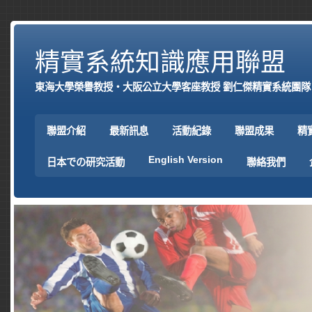
精實系統知識應用聯盟
東海大學榮譽教授‧大阪公立大學客座教授 劉仁傑精實系統團隊
聯盟介紹
最新訊息
活動紀錄
聯盟成果
精
English Version
日本での研究活動
聯絡我們