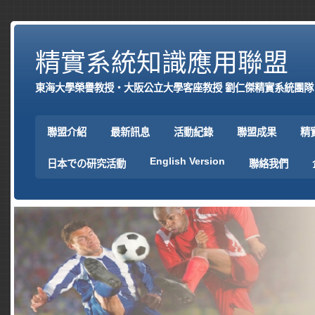
精實系統知識應用聯盟
東海大學榮譽教授‧大阪公立大學客座教授 劉仁傑精實系統團隊
聯盟介紹
最新訊息
活動紀錄
聯盟成果
精
English Version
日本での研究活動
聯絡我們