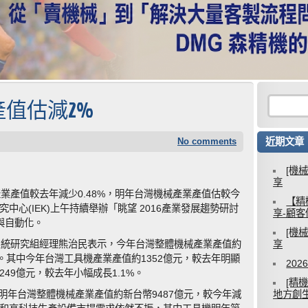
值估減2%
No comments
近期文章
[機
享
產業產值較去年減少0.48%，明年台灣機械產業產值估較今
【精
中心(IEK)上午持續舉辦「眺望 2016產業發展趨勢研討
享-顧
與自動化。
[機
系統研究組經理熊治民表示，今年台灣整體機械產業產值約
享
8%。其中今年台灣工具機產業產值約1352億元，較去年明顯
20
249億元，較去年小幅成長1.1%。
[精
，明年台灣整體機械產業產值約新台幣9487億元，較今年減
地方創