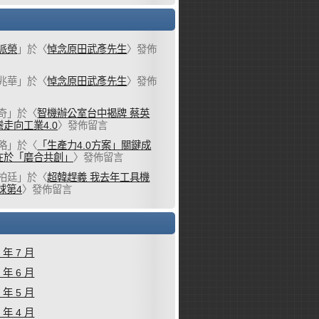
派榮
」於〈
悼念原田武彥先生
〉發佈
兆華
」於〈
悼念原田武彥先生
〉發佈
奇
」於〈
智機辦公室台中揭牌 蔡英
走向工業4.0
〉發佈留言
略
」於〈
「生產力4.0方案」關鍵成
在於「磨合共創」
〉發佈留言
柏廷
」於〈
超韓趕義 我去年工具機
球第4
〉發佈留言
6 年 7 月
6 年 6 月
6 年 5 月
6 年 4 月