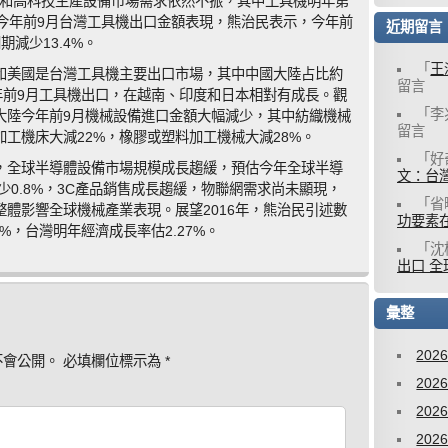
機和高科技生產設備市場需求依然不振，其中工具機明年第
今年前9月台灣工具機出口金額表現，熊治民表示，今年前
近期留言
減少13.4%。
「
王
和美國是台灣工具機主要出口市場，其中中國大陸占比約
留言
灣今年前9月工具機出口，在越南、印度和日本相對有成長。觀
「
李
大陸今年前9月機械設備進口金額大幅減少，其中紡織機械
留言
加工機床大減22%，橡膠或塑料加工機械大減28%。
「
好
，全球半導體設備市場規模成長趨緩，預估今年全球半導
文：台灣
少0.8%，3C產品銷售成長趨緩，物聯網需求尚未顯現，
「
省
體影響全球機械產業表現。展望2016年，熊治民引述數
功要素
%，台灣明年經濟成長率估2.27%。
「
沈
出口 全
彙整
202
不會公開。
必填欄位標示為
*
202
202
202