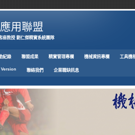
應用聯盟
客座教授 劉仁傑精實系統團隊
動紀錄
聯盟成果
精實管理專欄
機械資訊專欄
工具機
 Version
聯絡我們
企業職缺訊息