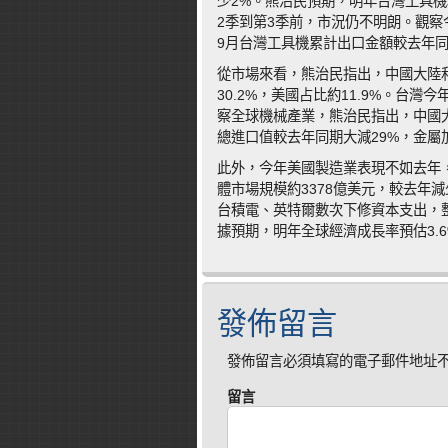
少2%。熊治民預期，明年台灣工具
2季到第3季前，市況仍不明朗。觀察
9月台灣工具機累計出口金額較去年同期
從市場來看，熊治民指出，中國大陸
30.2%，美國占比約11.9%。台
察全球機械產業，熊治民指出，中國
總進口值較去年同期大減29%，金屬
此外，今年美國製造業表現不如去年
體市場規模約3378億美元，較去年減
台積電、英特爾數次下修資本支出，整
據預期，明年全球經濟成長率預估3.6
發佈留言
發佈留言必須填寫的電子郵件地址
留言