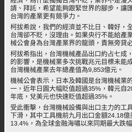
經濟，為什麼獨獨台灣不貶；業界不是漫
請、拜託，希望能夠跟緊世界的腳步，讓
台灣的產業更有競爭力。
柯拔希說，我們的經濟並不比日、韓好，
台灣卻不貶，沒理由。如果央行不能給產
械公會身為台灣產業界的龍頭，責無旁貸
柯拔希指出，台灣機械產品出口約占七成
的影響，是機械業多次挑戰兆元目標未能
台灣機械產業去年總產值為9,853億元。
機械公會表示，日本及韓國是台灣機械業
一，近年日圓大幅貶值超過35%，韓元自201
年底，兌美元也快速貶值超過35%。
受此衝擊，台灣機械設備與出口主力的工
下滑，其中工具機前九月出口金額24.18
13.4%，為全球金融海嘯以來同期最大跌