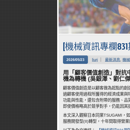
[機械資訊專欄831
liurj
最新消息
,
機械
2026/05/23
用「顧客價值創造
」
對抗中
機為轉機 (吳銀澤、劉仁傑
顧客價值創造是以顧客做為起點的創
過顧客使用過程所獲得的經濟成果與
功能與性能，還包含附帶的服務、品
即使價格略高於競爭對手，仍能因其
本文深入觀察日本同業TSUGAMI
服務開發型(II)轉型，十年間取得營業