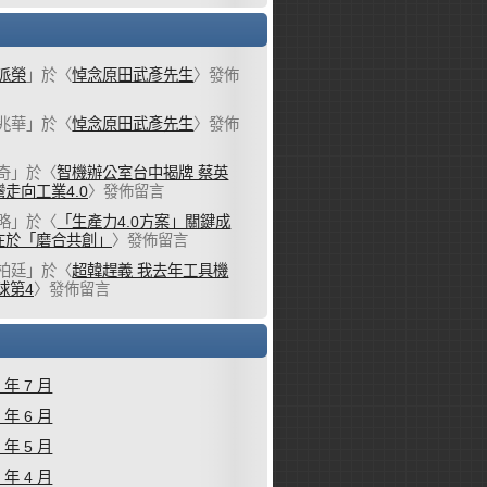
派榮
」於〈
悼念原田武彥先生
〉發佈
兆華
」於〈
悼念原田武彥先生
〉發佈
奇
」於〈
智機辦公室台中揭牌 蔡英
走向工業4.0
〉發佈留言
略
」於〈
「生產力4.0方案」關鍵成
在於「磨合共創」
〉發佈留言
柏廷
」於〈
超韓趕義 我去年工具機
球第4
〉發佈留言
6 年 7 月
6 年 6 月
6 年 5 月
6 年 4 月