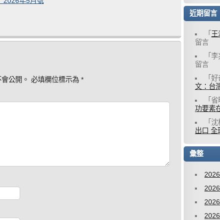
2026年5月號
近期留言
「
王
留言
「
李
留言
「
好
不會公開。
必填欄位標示為
*
文：台灣
「
省
功要素
「
沈
出口 全
彙整
202
202
202
202