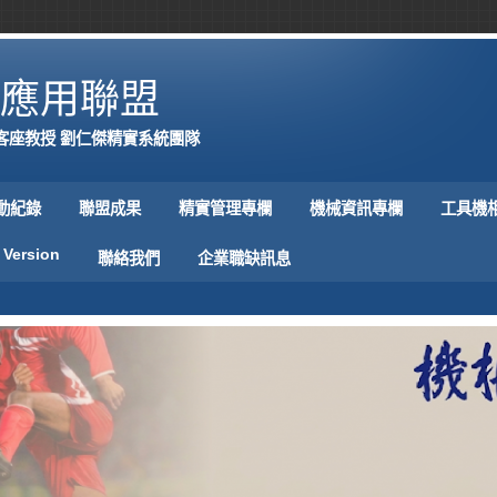
應用聯盟
客座教授 劉仁傑精實系統團隊
動紀錄
聯盟成果
精實管理專欄
機械資訊專欄
工具機
 Version
聯絡我們
企業職缺訊息