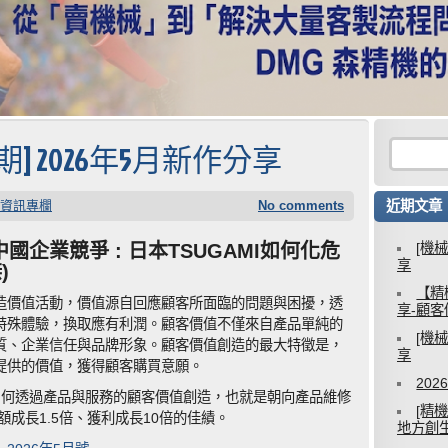
期] 2026年5月新作分享
資訊專欄
No comments
近期文章
國企業競爭 : 日本TSUGAMI如何化危
[機
享
)
【精
造價值活動，價值源自回應顧客所面臨的問題與困擾，透
享-顧
特殊體驗，換取應有利潤。顧客價值不僅來自產品單純的
[機
質、企業信任與品牌形象。顧客價值創造的最大特徵是，
享
提供的價值，獲得顧客購買意願。
20
，如何透過產品與服務的顧客價值創造，也就是朝向產品維修
[精
額成長1.5倍、獲利成長10倍的佳績。
地方創