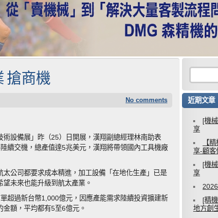
 搶商機
No comments
近期文章
[機
享
技術設備展」昨（25）日開展，漢翔副總經理林南助表
【精
機要陸續交機，總產值達5兆美元，漢翔將帶領國內工具機廠
享-顧
[機
航太公司都要求成本精進，加工設備「在地化生產」已是
享
希望未來也能升級到航太產業。
20
單超過新台幣1,000億元，因應產能需求陸續投資擴建新
[精
的金額，平均都有5至6億元。
地方創