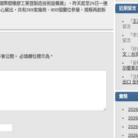
中國際塑橡膠工業暨製造技術設備展」，昨天起至29日一連
近期留言
心展出，共有269家廠商、800個攤位參展，規模再創新
「
王
留言
「
李
留言
「
好
文：台灣
不會公開。
必填欄位標示為
*
「
省
功要素
「
沈
出口 全
彙整
202
202
202
202