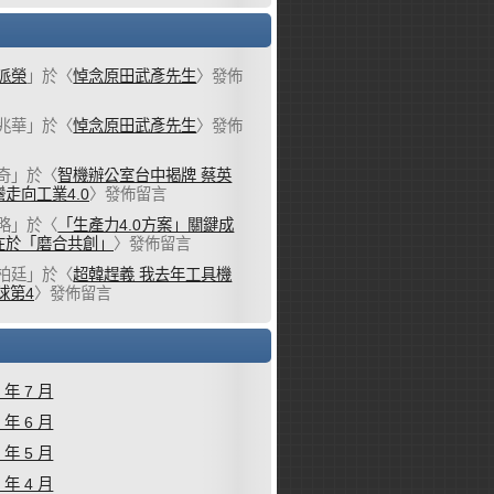
派榮
」於〈
悼念原田武彥先生
〉發佈
兆華
」於〈
悼念原田武彥先生
〉發佈
奇
」於〈
智機辦公室台中揭牌 蔡英
走向工業4.0
〉發佈留言
略
」於〈
「生產力4.0方案」關鍵成
在於「磨合共創」
〉發佈留言
柏廷
」於〈
超韓趕義 我去年工具機
球第4
〉發佈留言
6 年 7 月
6 年 6 月
6 年 5 月
6 年 4 月