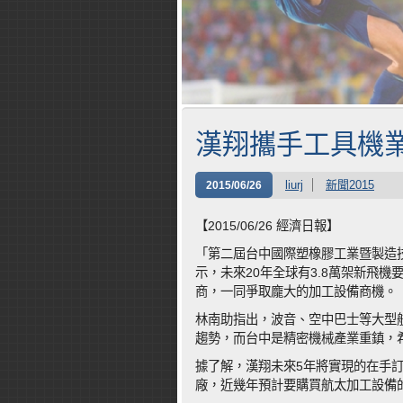
漢翔攜手工具機業
liurj
新聞2015
2015/06/26
【2015/06/26 經濟日報】
「第二屆台中國際塑橡膠工業暨製造
示，未來20年全球有3.8萬架新飛
商，一同爭取龐大的加工設備商機。
林南助指出，波音、空中巴士等大型
趨勢，而台中是精密機械產業重鎮，
據了解，漢翔未來5年將實現的在手訂
廠，近幾年預計要購買航太加工設備