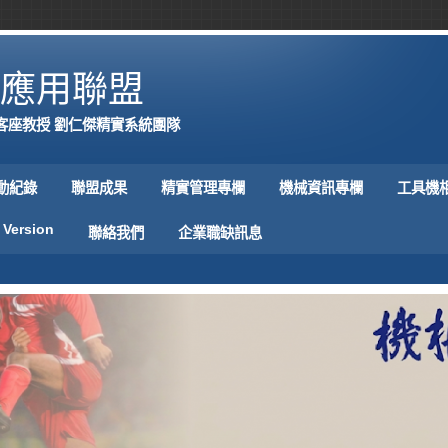
應用聯盟
客座教授 劉仁傑精實系統團隊
動紀錄
聯盟成果
精實管理專欄
機械資訊專欄
工具機
 Version
聯絡我們
企業職缺訊息