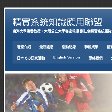
精實系統知識應用聯盟
東海大學榮譽教授‧大阪公立大學客座教授 劉仁傑精實系統團隊
聯盟介紹
最新訊息
活動紀錄
聯盟成果
精
English Version
日本での研究活動
聯絡我們