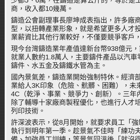
少都5、6萬，在鑄造是算公斤的，等於是
商，收入都10幾萬。
鑄造公會副理事長廖坤成表指出，許多廠
型，以扭轉產業形象，就是希望更多人才
業薪資比其他行業較好，不僅要競爭客戶
現今台灣鑄造業年產值達新台幣938億元，
就業人數約1.8萬人，主要鑄件產品以汽
鑄件、水五金及鑄鐵水管為主。
國內景氣差，鑄造業開始強制特休。經濟
業給人3K印象（危險、骯髒、困難），未
4C（乾淨、事業、競爭力、創新）。三年內
除了輔導十家廠商製程優化，也進行人才培
列印技術。
許深波表示，從8月開始，就要求員工「強
執行到明年第一季。趁景氣不佳時「練功
備、加強員工訓練，等景氣回溫後「就沒