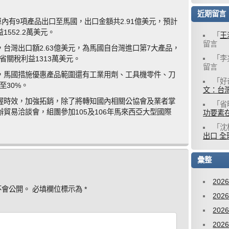
近期留言
單內有9項產品出口至馬國，出口金額共2.91億美元，預計
552.2萬美元。
「
王
留言
台灣出口額2.63億美元，為馬國自台灣進口第7大產品，
「
李
省關稅利益1313萬美元。
留言
，馬國措施優惠產品範圍還有工業用劑、工具機零件、刀
「
好
至30%。
文：台灣
握時效，加強拓銷，除了將轉知國內相關公協會及業者掌
「
省
貿易洽談會，組團參加105及106年馬來西亞大型國際
功要素
「
沈
出口 全
彙整
202
不會公開。
必填欄位標示為
*
202
202
202