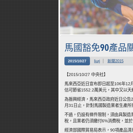
馬國豁免90產品
liurj
新聞2015
2015/10/27
【2015/10/27 中央社】
馬來西亞近日宣布即日起至106年12
估可節省1552.2萬美元，其中又以
為振興經濟，馬來西亞政府近日公告20
月31日止，針對馬國製造業者生產所
不過，仍設有條件限制，須由具製造
稅，且業者仍須繳付6%消費稅，並
經濟部國際貿易局表示，90項產品