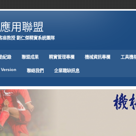
應用聯盟
客座教授 劉仁傑精實系統團隊
動紀錄
聯盟成果
精實管理專欄
機械資訊專欄
工具機
 Version
聯絡我們
企業職缺訊息