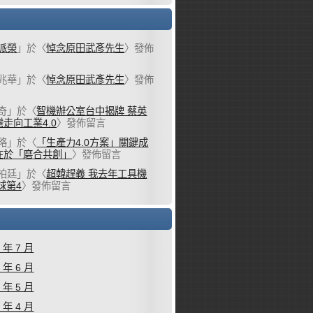
派榮
」於〈
悼念原田武彥先生
〉發佈
兆華
」於〈
悼念原田武彥先生
〉發佈
奇
」於〈
智機辦公室台中揭牌 蔡英
走向工業4.0
〉發佈留言
略
」於〈
「生產力4.0方案」關鍵成
在於「磨合共創」
〉發佈留言
柏廷
」於〈
超韓趕義 我去年工具機
球第4
〉發佈留言
6 年 7 月
6 年 6 月
6 年 5 月
6 年 4 月