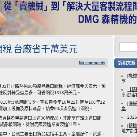
關稅 台廠省千萬美元
No comments
近期文章
[機
享
月31日止將豁免90項產品進口關稅，經濟部今天表示，預
【精
天線反射器受益最多，可省關稅1313萬美元。
享-顧
15第3號海關命令，宣布自今年10月22日起至106年12
[機
需加工設備及原料產品，豁免90項產品進口關稅。
享
20
業資格者申請進口上述90項產品，才能享有豁免進口關
於貨品報關時，檢附馬國製造業者製造准證。
[精
地方創
清單中，台灣主要出口貨品包括手工具、金屬配件、幫浦、