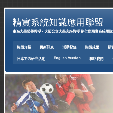
精實系統知識應用聯盟
東海大學榮譽教授‧大阪公立大學客座教授 劉仁傑精實系統團隊
聯盟介紹
最新訊息
活動紀錄
聯盟成果
精
English Version
日本での研究活動
聯絡我們