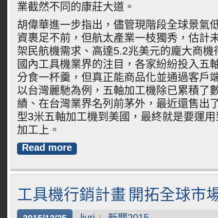
業截然不同的康莊大道。
胡偉華進一步指出，儘管現階段全球景氣
資裹足不前，但航太產業一枝獨秀，估計未來
架民航機需求、高達5.2兆美元的龐大商
國內工具機業界的注目，各家紛紛投入五
分食一杯羹，但真正能商品化並通過客戶
以台灣麗馳為例，五軸加工機除已累積了
績、在台灣業界名列前茅外，最近還售出了
型3米五軸加工機到美國，最終就是要運用
加工上。
Read more
工具機行銷計畫 開拓全球市
liurj
新聞2015