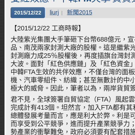
liurj
新聞2015
2015/12/22
【2015/12/22 工商時報】
大陸紫光集團大手筆砸下台幣688億元，
品、南茂兩家封測大廠的股權。這是繼紫
封測廠力成25％股權後，再度插旗台灣封
大波。面對「紅色供應鏈」及「紅色資金
中韓FTA生效的共伴效應，不僅台灣的面
機、汽車零組件、紡織；甚至無數計的中
極大的威脅。因此，筆者以為，兩岸貨貿
君不見，全球簽署自貿協定（FTA）風起
完成計有413個。坦然言，加入FTA都有
總體發展考量而言，應是利大於弊。利是
而享受到公平競爭，進而提升產業競爭力
勢產業的衝擊難免，政府必須要有配套措