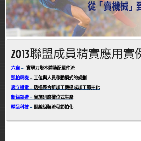
2013聯盟成員精實應用實
六鑫
–
實現刀塔本體裝配單件流
凱柏精機
– 工位與人員移動模式的規劃
崴立機電
– 透過整合新加工機達成加工節拍化
新鎰鑄造
–
實施研磨攤位式生產
精呈科技
–
副線組裝流程節拍化