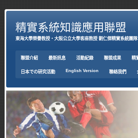
精實系統知識應用聯盟
東海大學榮譽教授‧大阪公立大學客座教授 劉仁傑精實系統團隊
聯盟介紹
最新訊息
活動紀錄
聯盟成果
精
English Version
日本での研究活動
聯絡我們