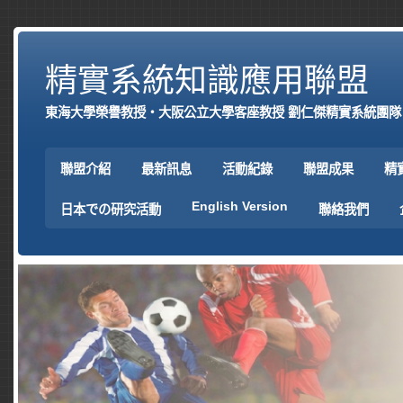
精實系統知識應用聯盟
東海大學榮譽教授‧大阪公立大學客座教授 劉仁傑精實系統團隊
聯盟介紹
最新訊息
活動紀錄
聯盟成果
精
English Version
日本での研究活動
聯絡我們