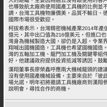
大的距離，主要因為過去沒有跟使用的客戶（
也導致航太廠商使用國產工具機的比例並
調，台灣工具機物廉價美，品質不輸日、
國際市場很受歡迎。
柯拔希表示，台灣精密機械產業2014年產值
億元，其中出口值為216億美元，但進口也
灣身為機械製造大國，卻仍是入超，令業
翔喊出國機國造，工具機也希望國機國造
灣的五軸加工機、龍門加工機及關鍵零組
好，他建議政府提供投資抵減等誘因，鼓
漢翔董事長廖榮鑫呼應兩大機械龍頭的建
沒有使用國產機械設備，主要來自於「彼
場允諾，明年初將邀請工具機廠商到漢翔
說明會，尋找合作的商機。