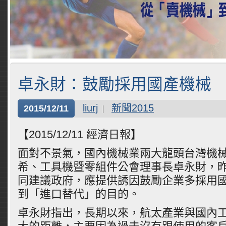
卓永財：鼓勵採用國產機械
liurj
新聞2015
2015/12/11
【2015/12/11 經濟日報】
面對不景氣，國內機械業兩大龍頭台灣機
希、工具機暨零組件公會理事長卓永財，昨
同建議政府，應提供誘因鼓勵企業多採用
到「進口替代」的目的。
卓永財指出，長期以來，航太產業與國內