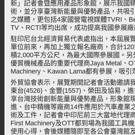
新」記者會暨應用產品形象館，展示我國
術，並分享臺灣新能量與優勢產品，共吸引
之媒體，更包括4家國營電視媒體TVRI、Beiit
TV、RCTI等均出席，成功提高我國參展
駐印尼台北經濟貿易代表處指出，本屆展覽
單位前來，再加上獨立報名廠商，合計12
積2,000平方公尺，為最大國際參展國。
優質機械產品的重要代理商Jaya Metal、OTT
Machinery、Kawan Lama都有參展，
外貿協會表示，展覽期間記者會活動邀請
東台(4526)、金豐(1557)、榮田及協易
享台灣技術創新能量與優勢產品，形象館
進、台中精機等廠商14件應用於汽車產業
術及工件，記者會中印尼前三大當地代理商Jay
First Machinery及OTT都到場為我國
使用心得，會後媒體隨即至各公會臺灣館