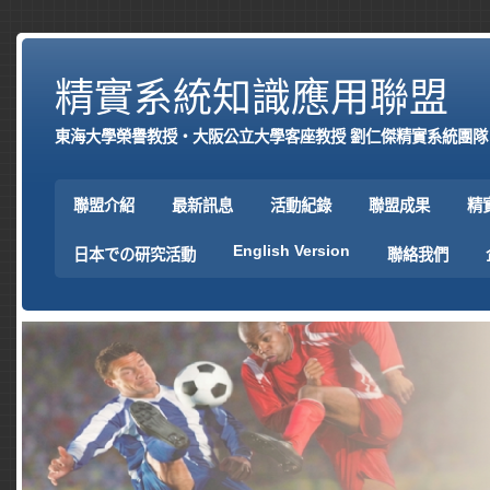
精實系統知識應用聯盟
東海大學榮譽教授‧大阪公立大學客座教授 劉仁傑精實系統團隊
聯盟介紹
最新訊息
活動紀錄
聯盟成果
精
English Version
日本での研究活動
聯絡我們