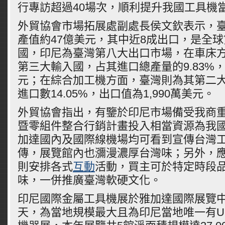
行專訪超過40場次，順利提升我國工具機
外貿協會市場拓展處副處長侯文欽表示，臺灣
產值約47億美元，其中近8成出口，是全球
國，印尼為臺灣第八大出口市場，在車床
第三大輸入國，占其進口總產量的9.83%，金
元；在綜合加工機方面，臺灣則為其第二
進口數14.05%，出口值為1,990萬美元。
外貿協會指出，有鑒於印尼市場備受我商
暨零組件整合行銷計畫投入相當資源為我
加達國內及國際線機場均可看到宣傳台灣
傳，展覽館內也瀰漫濃厚台灣味；另外，
則安排各式
互動
活動，買主可於特定時段
味，一併推廣臺灣軟硬文化。
印尼國際金屬工具機展於雅加達國際展覽
天，為當地規模最大且為印尼當地唯一有U