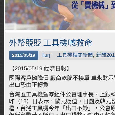
外幣競貶 工具機喊救命
liurj
工具機相關新聞
,
新聞201
2015/05/19
【2015/05/19 經濟日報】
國際客戶拗降價 廠商乾脆不接單 卓永財
出口恐由正轉負
台灣區工具機暨零組件公會理事長、上銀
昨（18）日表示，歐元貶值，日圓及韓元
檔，台灣工具機今年「出口不妙」，公會原