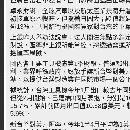
但新台幣若不貶值，出口恐將面臨由正轉
卓永財說，全球汽車以及航太產業景氣升
初接單原本暢旺，但隨著日圓大幅貶值超過
逾13%，已開始衝擊國際買家對台灣的下
上銀昨天舉辦法說會，法人關注焦點多鎖
財說，匯率非上銀所能掌控，將透過營運
擔匯率風險。
國內各主要工具機廠第1季財報，普遍都出
利。業界呼籲政府，應放手讓新台幣對美元
準，以提供台灣製造業在國際市場一個公
據統計，台灣工具機今年1月出口較去年同期
但從2月開始、已連續3個月衰退，分別是10
15.7%，累計前四月出口值10.68億美元
5.9%。
新台幣對美元匯率，今年1至4月平均為1美元