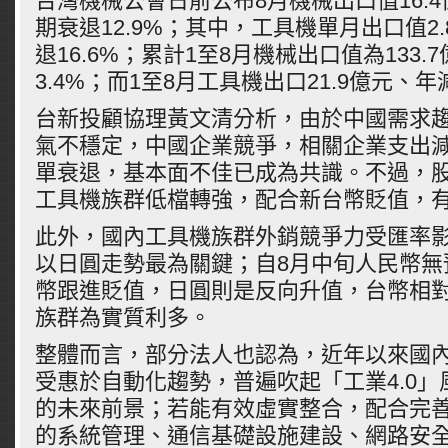
台灣機械公會日前公布8月機械出口值16.
期衰退12.9%；其中，工具機單月出口值2
退16.6%；累計1至8月機械出口值為133.
3.4%；而1至8月工具機出口21.9億元、年減
台新投顧協理黃文清分析，由於中國需求
氣不穩定，中國企業競爭，相關企業支出減
單衰退，基本面不佳已成為共識。不過，
工具機族群低檔轉強，配合新台幣貶值，
此外，國內工具機族群外銷競爭力受匯率
以日圓走勢最為關鍵；自8月中旬人民幣無
幣跟進貶值，日圓則是反向升值，台幣相
族群為實質利多。
整體而言，部分法人也認為，近年以來國
受惠於自動化趨勢，普遍吹起「工業4.0
的未來前景；若能有效虛實整合，配合完
的系統管理、通信基礎設施建設、網路安