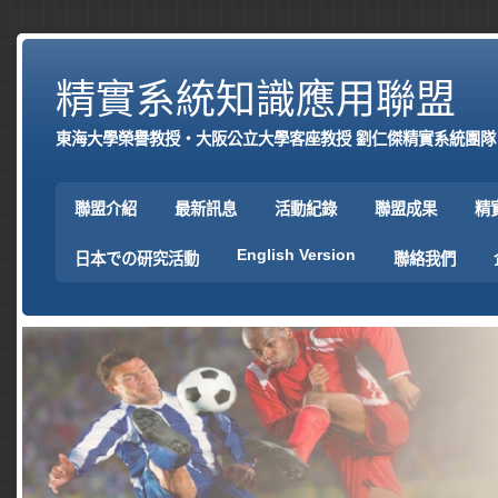
精實系統知識應用聯盟
東海大學榮譽教授‧大阪公立大學客座教授 劉仁傑精實系統團隊
聯盟介紹
最新訊息
活動紀錄
聯盟成果
精
English Version
日本での研究活動
聯絡我們